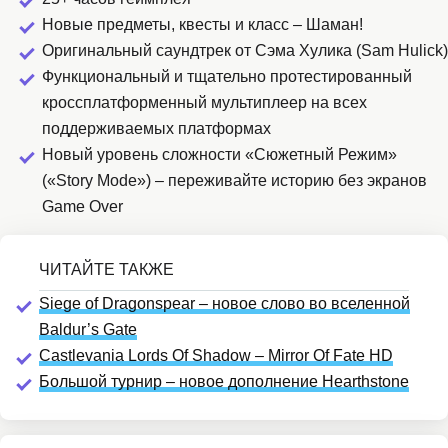
Новые предметы, квесты и класс – Шаман!
Оригинальный саундтрек от Сэма Хулика (Sam Hulick)
Функциональный и тщательно протестированный
кроссплатформенный мультиплеер на всех
поддерживаемых платформах
Новый уровень сложности «Сюжетный Режим»
(«Story Mode») – переживайте историю без экранов
Game Over
Siege of Dragonspear – новое слово во вселенной
Baldur’s Gate
Castlevania Lords Of Shadow – Mirror Of Fate HD
Большой турнир – новое дополнение Hearthstone