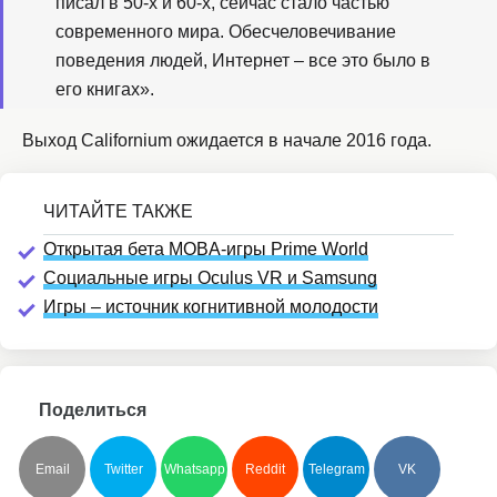
писал в 50-х и 60-х, сейчас стало частью
современного мира. Обесчеловечивание
поведения людей, Интернет – все это было в
его книгах».
Выход Californium ожидается в начале 2016 года.
Открытая бета MOBA-игры Prime World
Социальные игры Oculus VR и Samsung
Игры – источник когнитивной молодости
Поделиться
Email
Twitter
Whatsapp
Reddit
Telegram
VK