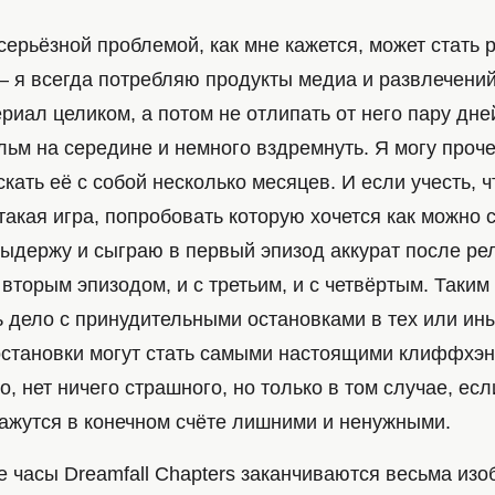
ерьёзной проблемой, как мне кажется, может стать ри
– я всегда потребляю продукты медиа и развлечений
ериал целиком, а потом не отлипать от него пару дне
ьм на середине и немного вздремнуть. Я могу прочес
скать её с собой несколько месяцев. И если учесть, ч
 такая игра, попробовать которую хочется как можно с
ыдержу и сыграю в первый эпизод аккурат после рел
 вторым эпизодом, и с третьим, и с четвёртым. Таким
ь дело с принудительными остановками в тех или ин
 остановки могут стать самыми настоящими клиффхэн
о, нет ничего страшного, но только в том случае, ес
кажутся в конечном счёте лишними и ненужными.
е часы Dreamfall Chapters заканчиваются весьма изо