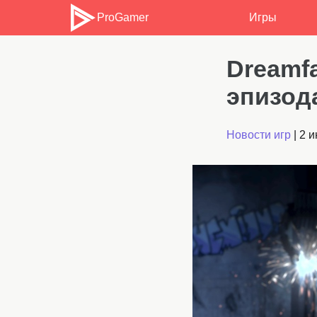
ProGamer
Игры
Dreamfa
эпизод
Новости игр
|
2 