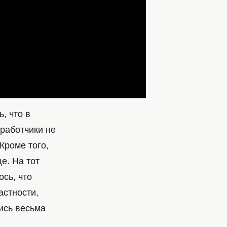
, что в
зработчики не
Кроме того,
е. На тот
ось, что
астности,
ись весьма