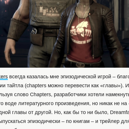
ters
всегда казалась мне эпизодической игрой – бла
ии тайтла (chapters можно перевести как «главы»). И
ьзуя слово Chapters, разработчики хотели намекнуть
-то воде литературного произведения, но никак не н
ной главы от другой. Но, как бы то ни было, Dreamfa
ыпускаться эпизодически – по книгам – и трейлер для