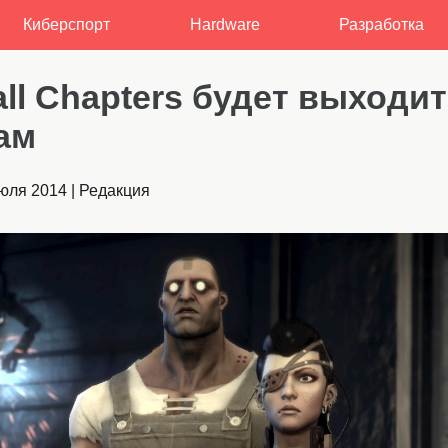
Киберспорт
Hardware
Разработка
ll Chapters будет выходит
ам
июля 2014
|
Редакция