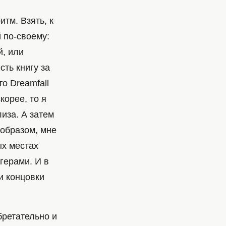
тм. Взять, к
 по-своему:
й, или
ть книгу за
то Dreamfall
корее, то я
иза. А затем
 образом, мне
ых местах
герами. И в
ли концовки
бретательно и