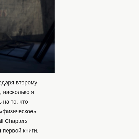
годаря второму
, насколько я
 на то, что
а «физическое»
ll Chapters
 первой книги,