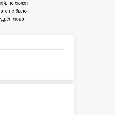
ной, но сюжет
мате не было
недрён сюда