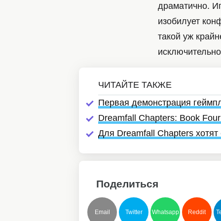
драматично. И
изобилует кон
такой уж крайн
исключительно 
Первая демонстрация геймпле
Dreamfall Chapters: Book Fou
Для Dreamfall Chapters хотя
Поделиться
Email
Twitter
Whatsapp
Reddit
T