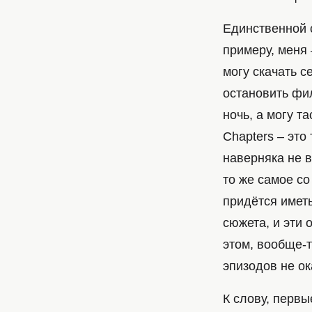
Единственной с
примеру, меня 
могу скачать с
остановить фил
ночь, а могу та
Chapters – это
наверняка не в
то же самое со
придётся имет
сюжета, и эти
этом, вообще-т
эпизодов не о
К слову, первы