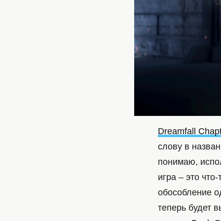
Dreamfall Chap
слову в назван
понимаю, испол
игра – это что
обособление од
теперь будет в