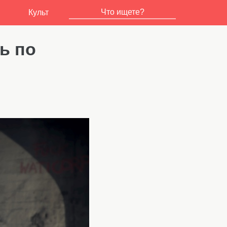
Культ
ь по