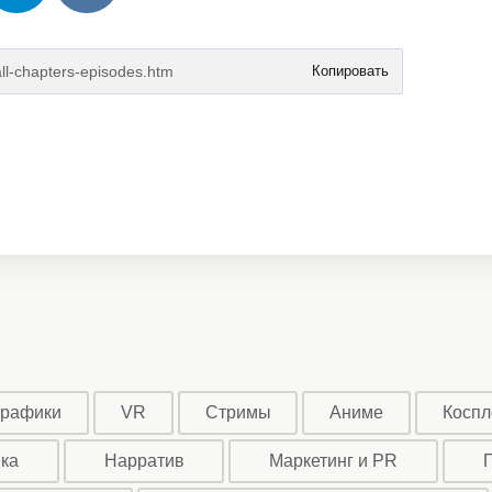
Копировать
графики
VR
Стримы
Аниме
Коспл
ыка
Нарратив
Маркетинг и PR