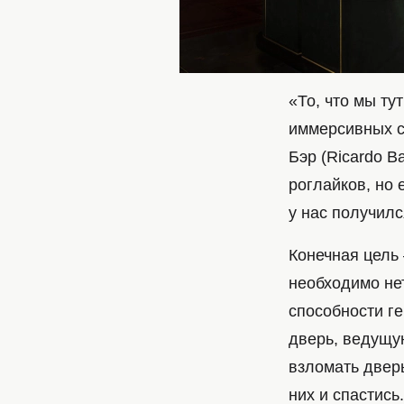
«То, что мы т
иммерсивных с
Бэр (Ricardo B
роглайков, но
у нас получилс
Конечная цель 
необходимо не
способности ге
дверь, ведущую
взломать дверь
них и спастись