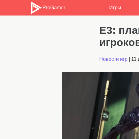
ProGamer
Игры
E3: пл
игроков
Новости игр
|
11 