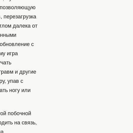
, позволяющую
, перезагрузка
тлом далека от
анными
 обновление с
му игра
учать
травм и другие
у, упав с
ать ногу или
той побочной
дить на связь,
а,