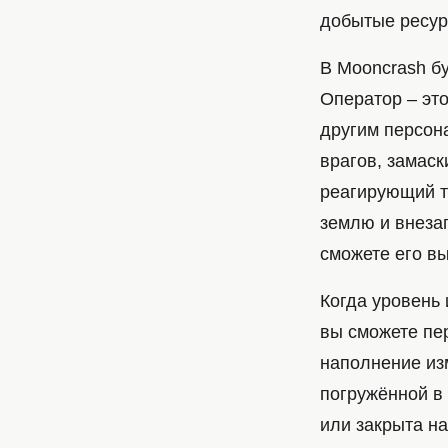
добытые ресур
В Mooncrash бу
Оператор – эт
другим персон
врагов, замаск
реагирующий т
землю и внезап
сможете его в
Когда уровень 
вы сможете пер
наполнение из
погружённой в 
или закрыта н