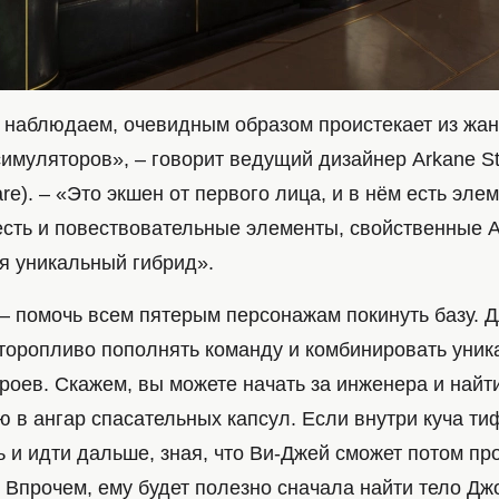
ут наблюдаем, очевидным образом проистекает из жа
имуляторов», – говорит ведущий дизайнер Arkane St
are). – «Это экшен от первого лица, и в нём есть эле
 есть и повествовательные элементы, свойственные 
я уникальный гибрид».
– помочь всем пятерым персонажам покинуть базу. Д
торопливо пополнять команду и комбинировать уни
роев. Скажем, вы можете начать за инженера и найт
 в ангар спасательных капсул. Если внутри куча ти
 и идти дальше, зная, что Ви-Джей сможет потом пр
. Впрочем, ему будет полезно сначала найти тело Дж