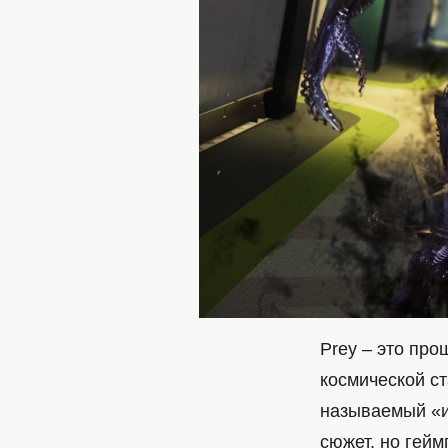
Prey – это пр
космической с
называемый «и
сюжет, но гей