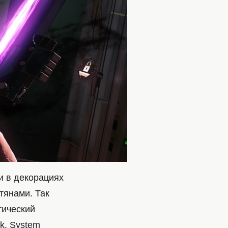
и в декорациях
тянами. Так
тический
k, System