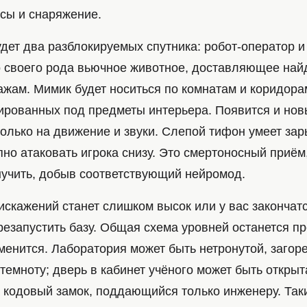
сы и снаряжение.
дет два разблокируемых спутника: робот-оператор и
о своего рода вьючное животное, доставляющее най
ажам. Мимик будет носиться по комнатам и коридора
ированных под предметы интерьера. Появится и новы
олько на движение и звуки. Слепой тифон умеет зар
но атаковать игрока снизу. Это смертоносный приём,
ыучить, добыв соответствующий нейромод.
искажений станет слишком высок или у вас закончат
езапустить базу. Общая схема уровней останется пр
менится. Лаборатория может быть нетронутой, загор
темноту; дверь в кабинет учёного может быть откры
а кодовый замок, поддающийся только инженеру. Так