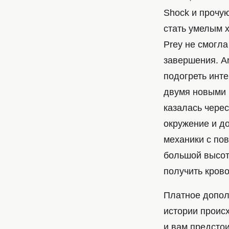
Shock и прочу
стать умелым х
Prey не смогла
завершения. A
подогреть инте
двумя новыми р
казалась черес
окружение и до
механики с по
большой высот
получить кров
Платное допол
истории происх
и вам предстои