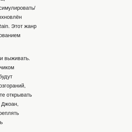
симулировать/
охновлён
ain. Этот жанр
рованием
 и выживать.
тчиком
будут
озгораний,
те открывать
 Джоан,
реплять
ть