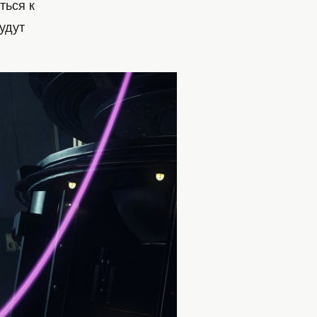
ться к
удут