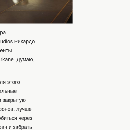
нра
udios Рикардо
менты
Arkane. Думаю,
ля этого
кальные
и закрытую
фонов, лучше
обиться через
оан и забрать