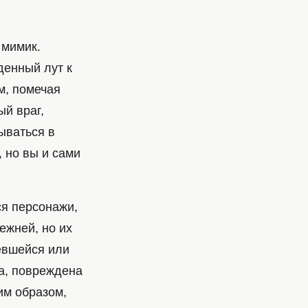
 мимик.
денный лут к
м, помечая
й враг,
ываться в
 но вы и сами
ся персонажи,
ежней, но их
евшейся или
та, повреждена
им образом,