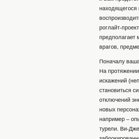
находящегося 
воспроизводит
роглайт-проект
предполагает 
врагов, предме
Поначалу ваша
На протяжении 
искажений (неп
становиться си
отключений эн
новых персона
например – опы
турели. Ви-Дже
заблокированн