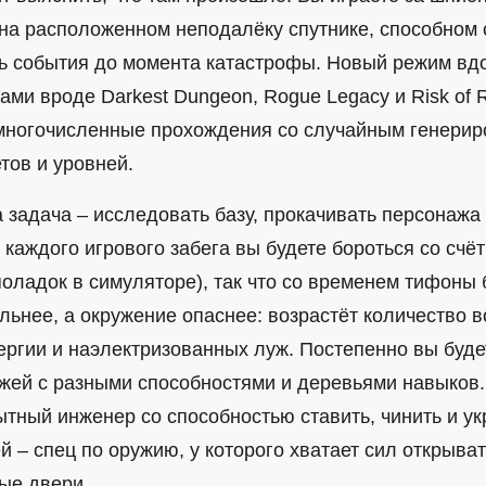
на расположенном неподалёку спутнике, способном 
ь события до момента катастрофы. Новый режим вд
ами вроде Darkest Dungeon, Rogue Legacy и Risk of R
многочисленные прохождения со случайным генери
тов и уровней.
 задача – исследовать базу, прокачивать персонажа
каждого игрового забега вы будете бороться со счё
оладок в симуляторе), так что со временем тифоны 
льнее, а окружение опаснее: возрастёт количество в
ергии и наэлектризованных луж. Постепенно вы буде
жей с разными способностями и деревьями навыков.
тный инженер со способностью ставить, чинить и ук
й – спец по оружию, у которого хватает сил открыва
ые двери.