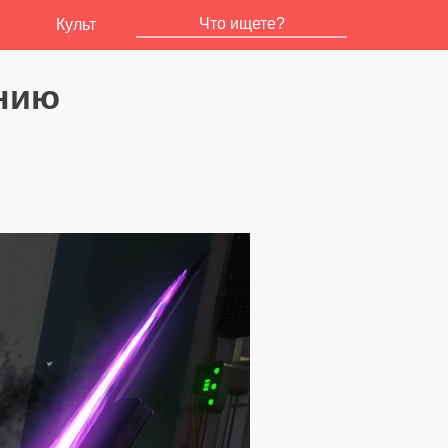
Культ
ению