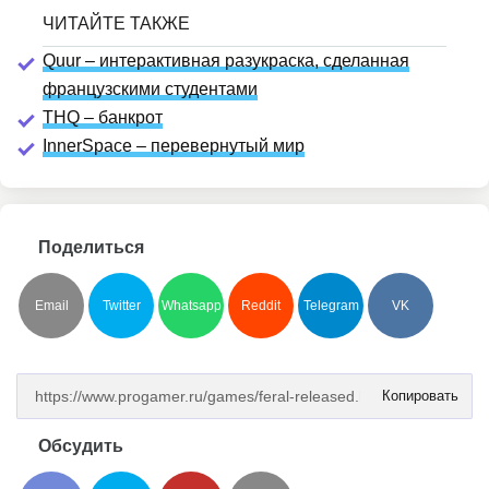
Quur – интерактивная разукраска, сделанная
французскими студентами
THQ – банкрот
InnerSpace – перевернутый мир
Поделиться
Email
Twitter
Whatsapp
Reddit
Telegram
VK
Копировать
Обсудить