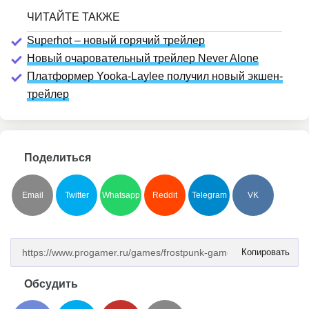
Superhot – новый горячий трейлер
Новый очаровательный трейлер Never Alone
Платформер Yooka-Laylee получил новый экшен-
трейлер
Поделиться
Email
Twitter
Whatsapp
Reddit
Telegram
VK
Копировать
Обсудить