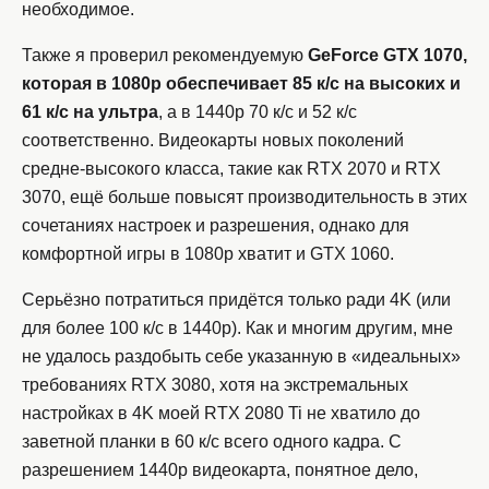
необходимое.
Также я проверил рекомендуемую
GeForce GTX 1070,
которая в 1080p обеспечивает 85 к/с на высоких и
61 к/с на ультра
, а в 1440p 70 к/с и 52 к/с
соответственно. Видеокарты новых поколений
средне-высокого класса, такие как RTX 2070 и RTX
3070, ещё больше повысят производительность в этих
сочетаниях настроек и разрешения, однако для
комфортной игры в 1080p хватит и GTX 1060.
Серьёзно потратиться придётся только ради 4K (или
для более 100 к/с в 1440p). Как и многим другим, мне
не удалось раздобыть себе указанную в «идеальных»
требованиях RTX 3080, хотя на экстремальных
настройках в 4K моей RTX 2080 Ti не хватило до
заветной планки в 60 к/с всего одного кадра. С
разрешением 1440p видеокарта, понятное дело,