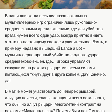
В наши дни, когда весь диапазон локальных
мультиплеерных игр ограничен лишь рукопашно-
средневековыми арена-экшенами, где для убийства
врага нужен всего один удар, всегда приятно видеть
что-то по-настоящему свежее и удивительное. Взять, к
примеру, недавно вышедший Lance a Lot –
мультиплеерно-аренный убийство-с-одного-удара
средневеково-экшен, где… игроки управляют
скачущими на ракетах рыцарями, всеми силами
пытающихся ткнуть друг в друга копьем. Да? Конечно,
да!
В матче может участвовать до четырех рыцарей,
алчущих почести, славы, женщин и всего остального,
что обычно алчут рыцари. Многолетний контракт на
рекламу «Макдональдса»? Почему бы и нет. Смысл в