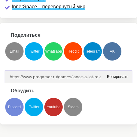
InnerSpace – перевернутый мир
Поделиться
Email
Twitter
Whatsapp
Reddit
Telegram
VK
Копировать
Обсудить
Discord
Twitter
Youtube
Steam