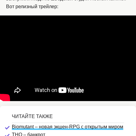
Вот релизный трейлер:
Biomutant – новая экшен-RPG с открытым миром
THQ – банкрот