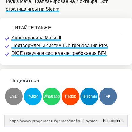
Релиз Mafia III запланирован на 7 октября. Вот
страница игры на Steam
.
Анонсирована Mafia III
Подтверждены системные требования Prey
DICE озвучила системные требования BF4
Поделиться
Email
Twitter
Whatsapp
Reddit
Telegram
VK
Копировать