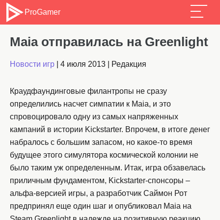
ProGamer
Maia отправилась на Greenlight
Новости игр
|
4 июля 2013
|
Редакция
Краудфаундинговые филантропы не сразу
определились насчет симпатии к Maia, и это
спровоцировало одну из самых напряженных
кампаний в истории Kickstarter. Впрочем, в итоге денег
набралось с большим запасом, но какое-то время
будущее этого симулятора космической колонии не
было таким уж определенным. Итак, игра обзавелась
приличным фундаментом, Kickstarter-спонсоры –
альфа-версией игры, а разработчик Саймон Рот
предпринял еще один шаг и опубликовал Maia на
Steam Greenlight в надежде на позитивную реакцию