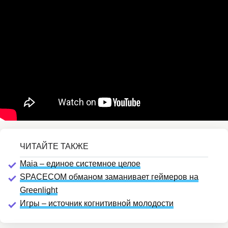
Maia – единое системное целое
SPACECOM обманом заманивает геймеров на
Greenlight
Игры – источник когнитивной молодости