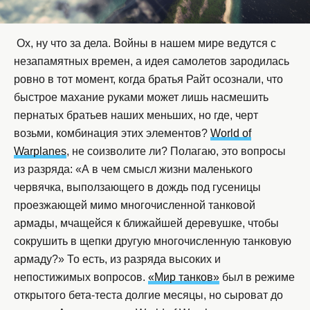
Ох, ну что за дела. Войны в нашем мире ведутся с
незапамятных времен, а идея самолетов зародилась
ровно в тот момент, когда братья Райт осознали, что
быстрое махание руками может лишь насмешить
пернатых братьев наших меньших, но где, черт
возьми, комбинация этих элементов?
World of
Warplanes
, не соизволите ли? Полагаю, это вопросы
из разряда: «А в чем смысл жизни маленького
червячка, выползающего в дождь под гусеницы
проезжающей мимо многочисленной танковой
армады, мчащейся к ближайшей деревушке, чтобы
сокрушить в щепки другую многочисленную танковую
армаду?» То есть, из разряда высоких и
непостижимых вопросов.
«Мир танков»
был в режиме
открытого бета-теста долгие месяцы, но сыроват до