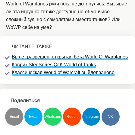
World of Warplanes руки пока не дотянулись. Вызывает
ли эта игрушка тот же доступно-но-обманчиво-
сложный зуд, но с самолетами вместо танков? Или
WoWP себе на уме?
Вылет разрешен: открытая бета World Of Warplanes
Коврик SteeSeries QcK World of Tanks
Классическая World of Warcraft выйдет заново
Поделиться
Email
Twitter
Whatsapp
Reddit
Telegram
VK