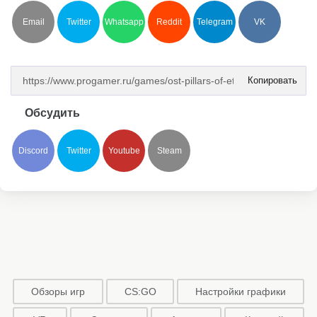
Email
Twitter
Whatsapp
Reddit
Telegram
VK
Копировать
Обсудить
Discord
Twitter
Youtube
Steam
Обзоры игр
CS:GO
Настройки графики