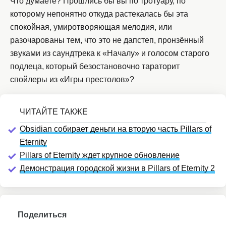
Что думаете? Прошлись бы вы по тротуару, по
которому непонятно откуда растекалась бы эта
спокойная, умиротворяющая мелодия, или
разочарованы тем, что это не дапстеп, пронзённый
звуками из саундтрека к «Началу» и голосом старого
подлеца, который безостановочно тараторит
спойлеры из «Игры престолов»?
Obsidian собирает деньги на вторую часть Pillars of
Eternity
Pillars of Eternity ждет крупное обновление
Демонстрация городской жизни в Pillars of Eternity 2
Поделиться