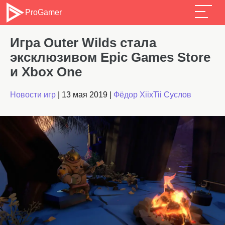
ProGamer
Игра Outer Wilds стала
эксклюзивом Epic Games Store
и Xbox One
Новости игр
|
13 мая 2019
|
Фёдор XiixTii Суслов