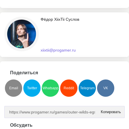
Фёдор XiixTii Суслов
xiixtii@progamer.ru
Поделиться
Email
Twitter
Whatsapp
Reddit
Telegram
VK
Копировать
Обсудить