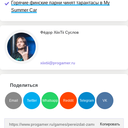
Горячие финские парни чинят тарантасы в My
Summer Car
Фёдор XiixTii Суслов
xiixtii@progamer.ru
Поделиться
Email
Twitter
Whatsapp
Reddit
Telegram
VK
Копировать