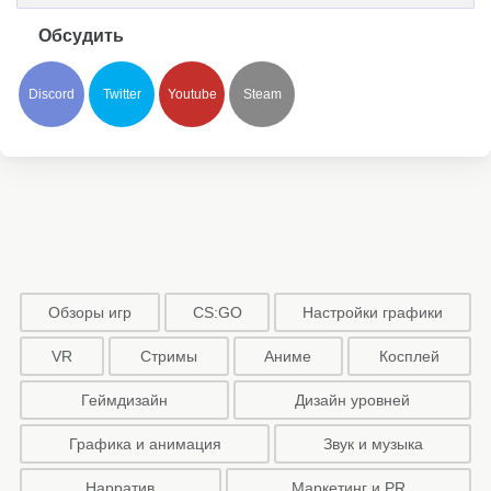
Обсудить
Discord
Twitter
Youtube
Steam
Обзоры игр
CS:GO
Настройки графики
VR
Стримы
Аниме
Косплей
Геймдизайн
Дизайн уровней
Графика и анимация
Звук и музыка
Нарратив
Маркетинг и PR