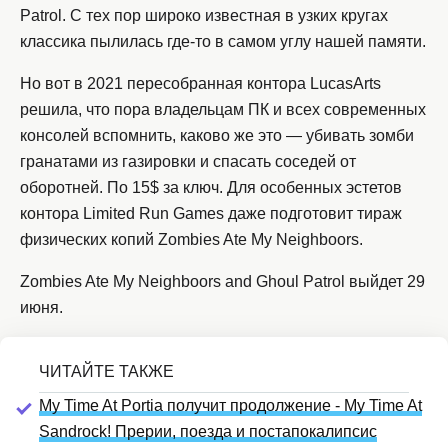
Patrol. С тех пор широко известная в узких кругах
классика пылилась где-то в самом углу нашей памяти.
Но вот в 2021 пересобранная контора LucasArts
решила, что пора владельцам ПК и всех современных
консолей вспомнить, каково же это — убивать зомби
гранатами из газировки и спасать соседей от
оборотней. По 15$ за ключ. Для особенных эстетов
контора Limited Run Games даже подготовит тираж
физических копий Zombies Ate My Neighboors.
Zombies Ate My Neighboors and Ghoul Patrol выйдет 29
июня.
My Time At Portia получит продолжение - My Time At
Sandrock! Прерии, поезда и постапокалипсис