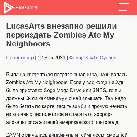
ProGamer
LucasArts внезапно решили
переиздать Zombies Ate My
Neighboors
Новости игр
|
12 мая 2021
|
Фёдор XiixTii Суслов
Была на свете такая потрясающая игра, называлась
Zombies Ate My Neighboors. Если у вас когда-нибудь
была приставка Sega Mega Drive или SNES, то вы
должны были как минимум о ней слышать. Там надо
было бегать по карте, гасить зомби и прочую нечисть
из водяных пистолетиков и спасать от хоррор-
апокалипсиса жителей американского пригорода.
ZAMN отличалась динамичным геймплеем, смешной