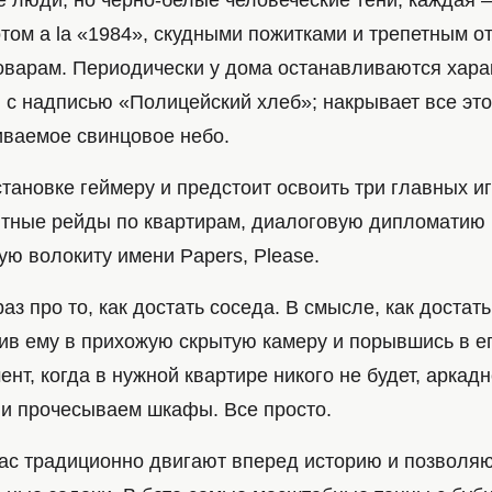
е люди, но черно-белые человеческие тени, каждая 
том a la «1984», скудными пожитками и трепетным о
варам. Периодически у дома останавливаются хара
 с надписью «Полицейский хлеб»; накрывает все это
иваемое свинцовое небо.
становке геймеру и предстоит освоить три главных и
ытные рейды по квартирам, диалоговую дипломатию 
ю волокиту имени Papers, Please.
аз про то, как достать соседа. В смысле, как достат
вив ему в прихожую скрытую камеру и порывшись в е
т, когда в нужной квартире никого не будет, аркад
и прочесываем шкафы. Все просто.
нас традиционно двигают вперед историю и позволя