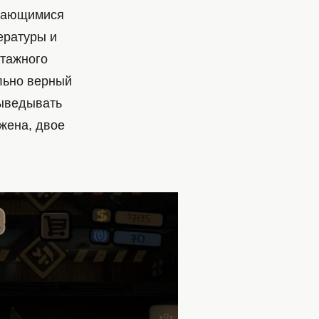
ывающимися
ературы и
этажного
льно верный
выведывать
 жена, двое