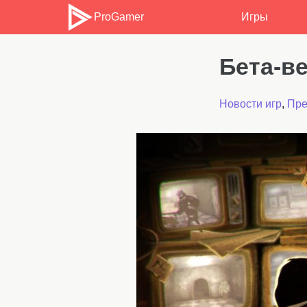
ProGamer
Игры
Бета-в
Новости игр
,
Пр