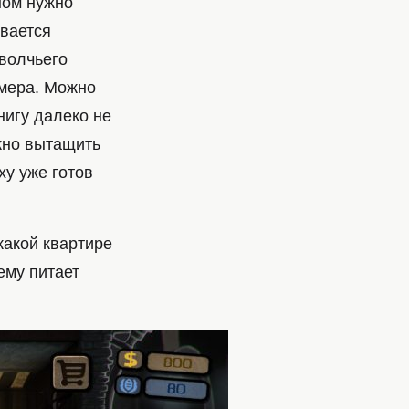
ном нужно
ывается
волчьего
омера. Можно
нигу далеко не
ожно вытащить
ху уже готов
какой квартире
чему питает