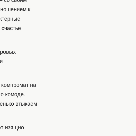
— со своим
тношением к
ктерные
 счастье
гровых
и
ь компромат на
го комоде.
ненько втыкаем
ют изящно