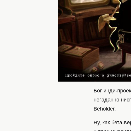
Бог инди-прое
негаданно нис
Beholder.
Ну, как бета-в