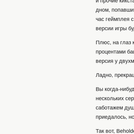
и прочие кикс
дном, попавши
час геймплея с
версии игры бу
Плюс, на глаз
процентами баг
версия у двух
Ладно, прекра
Вы когда-нибуд
нескольких се
саботажем душ
приедалось, но
Так вот, Behol