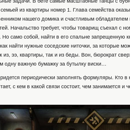
ьные задачи. В бете самые масштабные танцы с буб
 семьей из квартиры номер 1. Глава семейства оказ
енником нашего домика и счастливым обладателем 
тей. Начальство требует, чтобы товарищ съехал с н
 Но само собой, найти в его спальне запрещенную к
 как найти нужные соседские ниточки, за которые м
к из, ээ, квартиры, так и из беды. Вон, бюрократ свер
ам одну важную бумажку за бутылку виски…
ридется периодически заполнять формуляры. Кто в 
тает, с кем в какой связи состоит, чем занимается и 