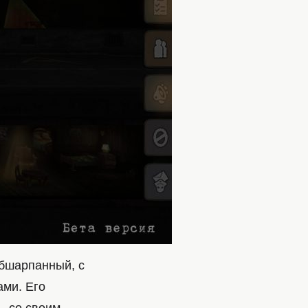
обшарпанный, с
ми. Его