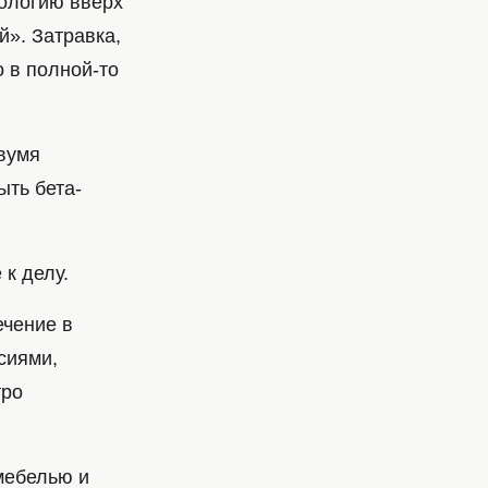
нологию вверх
й». Затравка,
о в полной-то
двумя
ыть бета-
к делу.
ечение в
сиями,
тро
 мебелью и