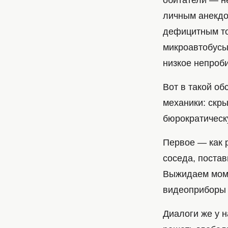
обитатели — н
личным анекдо
дефицитным то
микроавтобусы
низкое непроб
Вот в такой об
механики: скр
бюрократическу
Первое — как р
соседа, поста
Выжидаем момен
видеоприборы 
Диалоги же у 