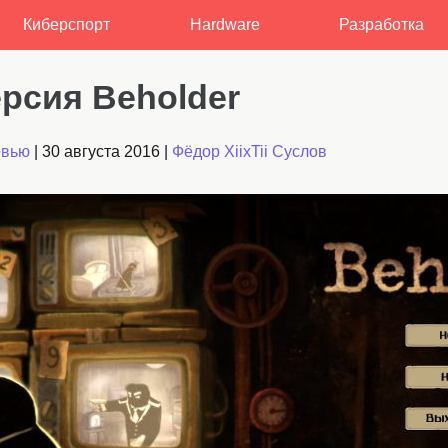
Киберспорт
Hardware
Разработка
ерсия Beholder
евью
|
30 августа 2016
|
Фёдор XiixTii Суслов