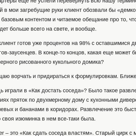
тартеры еще не успели перевернуть всю нашу терми
й в мои загребущие руки клиент обозвали бы «демко
 базовым контентом и читаемое обещание про то, чт
дет больше всего на свете, и вообще.
 клиент готов уже процентов на 98% с оставшимися 
ов-заусенцев. В конце-то концов, какая еще может б
мерного рисованного кукольного домика?
щаю ворчать и придираться к формулировкам. Ближе 
ь играли в «Как достать соседа»? Было такое развл
риях пряток по двухмерному дому с кухонными дивер
евых и бананами в коридорах. Развлечение это быс
 своя изюминка в нем все-таки была.
der – это «Как сдать соседа властям». Старый цирк с