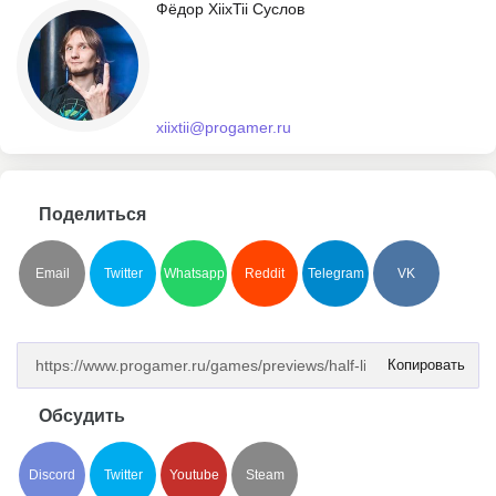
Фёдор XiixTii Суслов
xiixtii@progamer.ru
Поделиться
Email
Twitter
Whatsapp
Reddit
Telegram
VK
Копировать
Обсудить
Discord
Twitter
Youtube
Steam