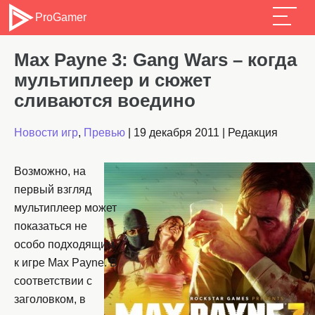
ProGamer
Max Payne 3: Gang Wars – когда
мультиплеер и сюжет
сливаются воедино
Новости игр
,
Превью
|
19 декабря 2011
|
Редакция
Возможно, на
первый взгляд
мультиплеер может
показаться не
особо подходящим
к игре Max Payne. В
соответствии с
заголовком, в