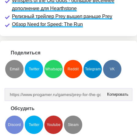
Whispers of the Old Gods - большое весеннее
дополнение для Hearthstone
Релизный трейлер Prey вышел раньше Prey
Обзор Need for Speed: The Run
Поделиться
Email
Twitter
Whatsapp
Reddit
Telegram
VK
Копировать
Обсудить
Discord
Twitter
Youtube
Steam