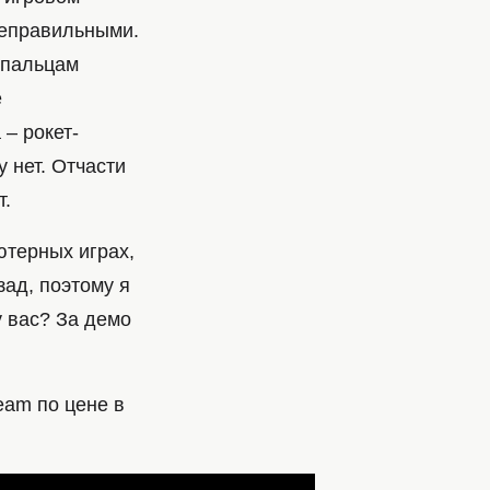
неправильными.
 пальцам
е
 – рокет-
 нет. Отчасти
т.
ютерных играх,
ад, поэтому я
у вас? За демо
eam по цене в