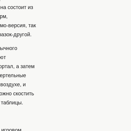
на состоит из
рм,
мо-версия, так
азок-другой.
бычного
ают
ортал, а затем
мертельные
воздухе, и
ожно скостить
 таблицы.
м игровом