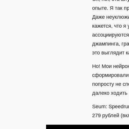
опыте. Я так п
Даже неуклюжи
кажется, что я
ассоциируются 
джампинга, гра
это выглядит ка
Но! Мои нейро
сформировалис
попросту не сп
далеко ходить 
Seum: Speedrun
279 рублей (вк