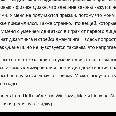
ривык к физике Quake, что здешние законы кажутся 
ми. У меня не получаются прыжки, потому что моим
 уже приземлился. Также странно, что вещей, которы
у меня с умением двигаться в играх от первого лица
нат-джампинга и стрейф-джампинга – здесь попросту
к Quake III, но не чувствуется таковым, что напрягае
нные сети, отвечающие за умение двигаться в компь
ь и кристаллизировались почти два десятилетия наз
особен научиться чему-то новому. Может, получится 
не надо.
ners from Hell выйдет на Windows, Mac и Linux на St
лючая релизную скидку).