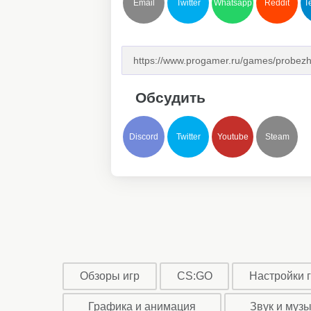
Email
Twitter
Whatsapp
Reddit
T
Обсудить
Discord
Twitter
Youtube
Steam
Обзоры игр
CS:GO
Настройки 
Графика и анимация
Звук и муз