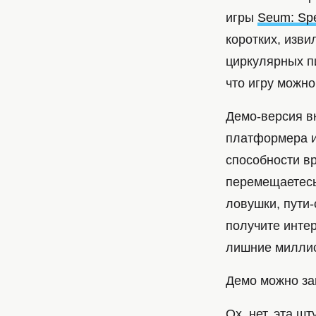
игры
Seum: Spe
коротких, изв
циркулярных пи
что игру можно
Демо-версия в
платформера и
способности вр
перемещаетесь
ловушки, пути
получите интер
лишние миллис
Демо можно за
Ох, нет, эта ш