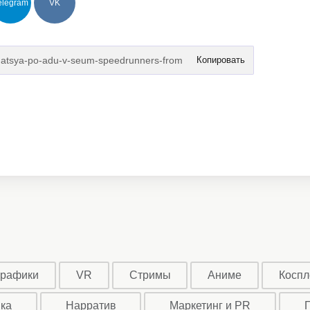
elegram
VK
Копировать
графики
VR
Стримы
Аниме
Коспл
ыка
Нарратив
Маркетинг и PR