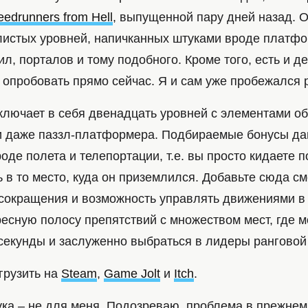
edrunners from Hell
, выпущенной пару дней назад. О
илистых уровней, напичканных штуками вроде платфо
л, порталов и тому подобного. Кроме того, есть и де
 опробовать прямо сейчас. Я и сам уже пробежался р
ключает в себя двенадцать уровней с элементами о
 даже паззл-платформера. Подбираемые бонусы д
оде полета и телепортации, т.е. вы просто кидаете п
 в то место, куда он приземлился. Добавьте сюда с
-сокращения и возможность управлять движениями в 
есную полосу препятствий с множеством мест, где м
екунды и заслуженно выбраться в лидеры ранговой
грузить на
Steam
,
Game Jolt
и
Itch
.
тука – не для меня. Подозреваю, проблема в прежне