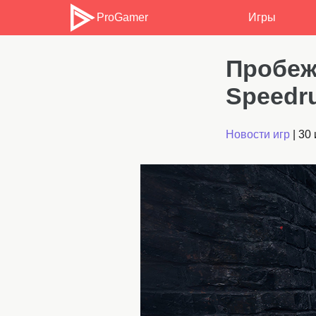
ProGamer
Игры
Пробеж
Speedru
Новости игр
|
30