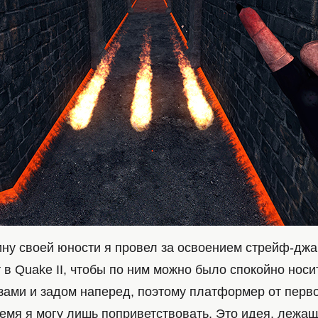
ну своей юности я провел за освоением стрейф-джа
 в Quake II, чтобы по ним можно было спокойно носи
зами и задом наперед, поэтому платформер от перво
емя я могу лишь поприветствовать. Это идея, лежащ