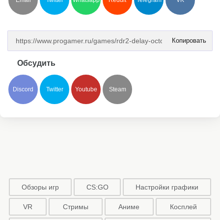
Email
Twitter
Whatsapp
Reddit
Telegram
VK
Копировать
Обсудить
Discord
Twitter
Youtube
Steam
Обзоры игр
CS:GO
Настройки графики
VR
Стримы
Аниме
Косплей