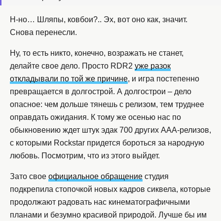
Н-но… Шляпы, ковбои?.. Эх, вот оно как, значит.
Снова перенесли.
Ну, то есть никто, конечно, возражать не станет,
делайте свое дело. Просто RDR2
уже разок
откладывали по той же причине
, и игра постепенно
превращается в долгострой. А долгострои – дело
опасное: чем дольше тянешь с релизом, тем труднее
оправдать ожидания. К тому же осенью нас по
обыкновению ждет штук эдак 700 других AAA-релизов,
с которыми Rockstar придется бороться за народную
любовь. Посмотрим, что из этого выйдет.
Зато свое
официальное обращение
студия
подкрепила стопочкой новых кадров сиквела, которые
продолжают радовать нас кинематографичными
планами и безумно красивой природой. Лучше бы им