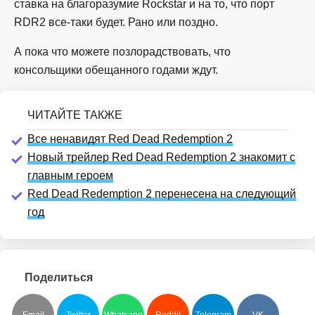
ставка на благоразумие Rockstar и на то, что порт
RDR2 все-таки будет. Рано или поздно.
А пока что можете позлорадствовать, что
консольщики обещанного годами ждут.
Все ненавидят Red Dead Redemption 2
Новый трейлер Red Dead Redemption 2 знакомит с
главным героем
Red Dead Redemption 2 перенесена на следующий
год
Поделиться