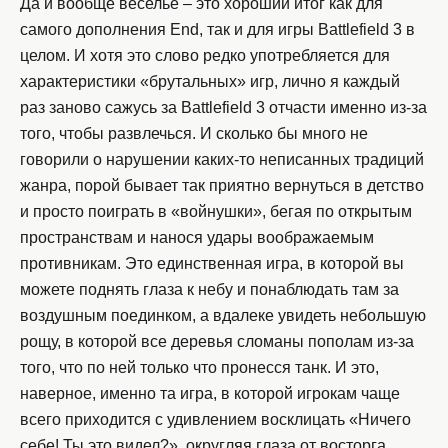
Да и вообще веселье – это хороший итог как для
самого дополнения End, так и для игры Battlefield 3 в
целом. И хотя это слово редко употребляется для
характеристики «брутальных» игр, лично я каждый
раз заново сажусь за Battlefield 3 отчасти именно из-за
того, чтобы развлечься. И сколько бы много не
говорили о нарушении каких-то неписанных традиций
жанра, порой бывает так приятно вернуться в детство
и просто поиграть в «войнушки», бегая по открытым
пространствам и нанося удары воображаемым
противникам. Это единственная игра, в которой вы
можете поднять глаза к небу и понаблюдать там за
воздушным поединком, а вдалеке увидеть небольшую
рощу, в которой все деревья сломаны пополам из-за
того, что по ней только что пронесся танк. И это,
наверное, именно та игра, в которой игрокам чаще
всего приходится с удивлением восклицать «Ничего
себе! Ты это видел?», округляя глаза от восторга.