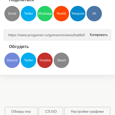
Email
Twitter
Whatsapp
Reddit
Telegram
VK
Копировать
Обсудить
Discord
Twitter
Youtube
Steam
Обзоры игр
CS:GO
Настройки графики