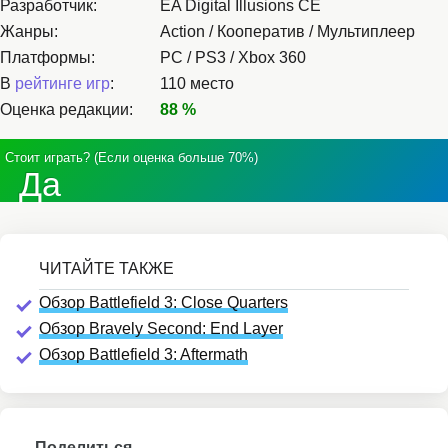
Разработчик:
EA Digital Illusions CE
Жанры:
Action / Кооператив / Мультиплеер
Платформы:
PC / PS3 / Xbox 360
В
рейтинге игр
:
110 место
Оценка редакции:
88 %
Стоит играть? (Если оценка больше 70%)
Да
Обзор Battlefield 3: Close Quarters
Обзор Bravely Second: End Layer
Обзор Battlefield 3: Aftermath
Поделиться