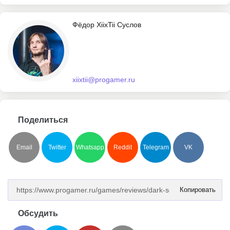
Фёдор XiixTii Суслов
xiixtii@progamer.ru
Поделиться
Email
Twitter
Whatsapp
Reddit
Telegram
VK
Копировать
Обсудить