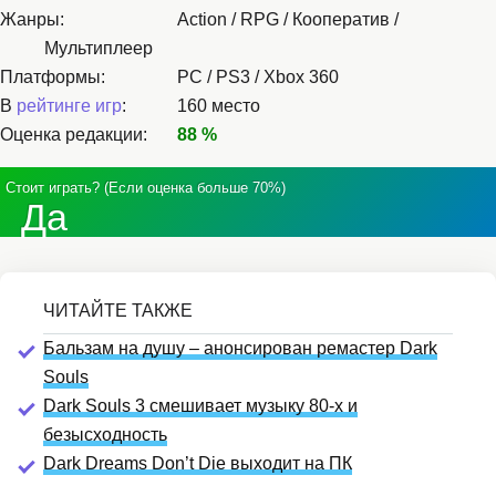
Жанры:
Action / RPG / Кооператив /
Мультиплеер
Платформы:
PC / PS3 / Xbox 360
В
рейтинге игр
:
160 место
Оценка редакции:
88 %
Стоит играть? (Если оценка больше 70%)
Да
Бальзам на душу – анонсирован ремастер Dark
Souls
Dark Souls 3 смешивает музыку 80-х и
безысходность
Dark Dreams Don’t Die выходит на ПК