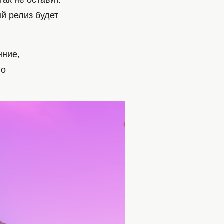
так не оставит.
й релиз будет
нние,
го