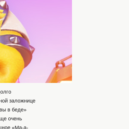
долго
чной заложнице
евы в беде»
еще очень
ное «Ма-а-