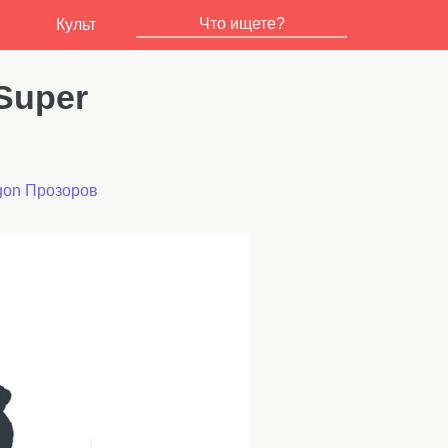
Культ
Super
gon Прозоров