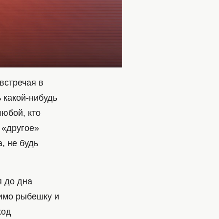
встречая в
 какой-нибудь
любой, кто
 «другое»
, не будь
я до дна
имо рыбешку и
ход