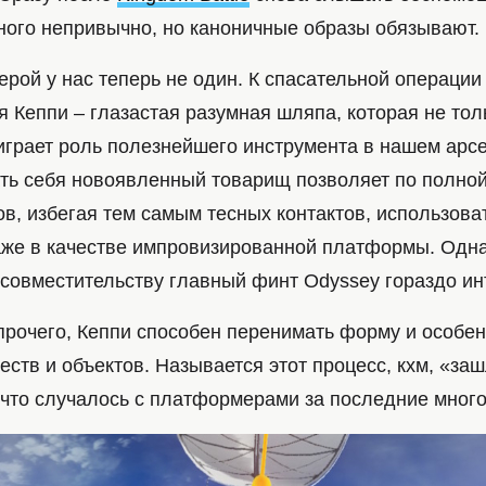
много непривычно, но каноничные образы обязывают.
герой у нас теперь не один. К спасательной операци
 Кеппи – глазастая разумная шляпа, которая не тол
 играет роль полезнейшего инструмента в нашем арс
ть себя новоявленный товарищ позволяет по полной
ов, избегая тем самым тесных контактов, использова
аже в качестве импровизированной платформы. Одн
 совместительству главный финт Odyssey гораздо ин
прочего, Кеппи способен перенимать форму и особе
ств и объектов. Называется этот процесс, кхм, «за
 что случалось с платформерами за последние много