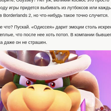
оворите, Odyssey? Нет уж, великий космос это просто 
году игры придется выбивать из лутбоксов или кажды
 Borderlands 2, но что-нибудь такое точно случится.
е что? Пускай. «Одиссея» дарит эмоции столь искре
еплые, что после нее хоть потоп. В компании бывше
а даже он не страшен.