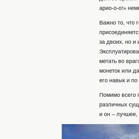
арио-о-о!» не
Важно то, что 
присоединяется
за двоих, но и
Эксплуатирова
метать во враг
монеток или д
его навык и по
Помимо всего 
различных суще
и он – лучшее,