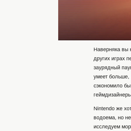
Наверняка вы н
других играх п
заурядный паук
умеет больше, 
сэкономило бы 
геймдизайнеры
Nintendo же хо
водоема, но н
исследуем мор