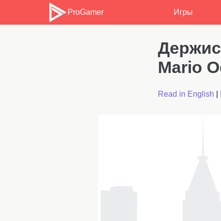
ProGamer
Игры
Держись
Mario 
Read in English
|