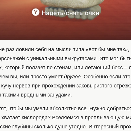
е раз ловили себя на мысли типа «вот бы мне так», 
ерсонажей с уникальными выкрутасами. Это мог быть
, который ползает по стенам, или летающий босс – 
чем вы, или просто умеет
другое
. Особенно если это
кучу нервов при прохождении заковыристого отрезка
 такими вредными занудами.
тят, чтобы мы умели абсолютно все. Нужно добратьс
е хватает кислорода? Вселяемся в проплывающую м
ские глубины сколько душе угодно. Интересный про