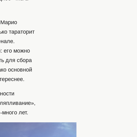
и Марио
ько тараторит
енале.
: его можно
ть для сбора
ако основной
тереснее.
нности
шляпливание»,
-много лет.