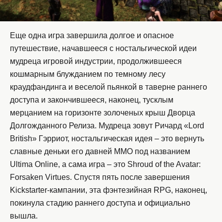
Еще одна игра завершила долгое и опасное
путешествие, начавшееся с ностальгической идеи
мудреца игровой индустрии, продолжившееся
кошмарным блужданием по темному лесу
краудфандинга и веселой пьянкой в таверне раннего
доступа и закончившееся, наконец, тусклым
мерцанием на горизонте золоченых крыш Дворца
Долгожданного Релиза. Мудреца зовут Ричард «Lord
British» Гэрриот, ностальгическая идея – это вернуть
славные деньки его давней MMO под названием
Ultima Online, а сама игра – это Shroud of the Avatar:
Forsaken Virtues. Спустя пять после завершения
Kickstarter-кампании, эта фэнтезийная RPG, наконец,
покинула стадию раннего доступа и официально
вышла.