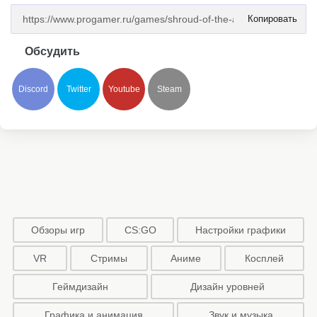
Копировать
Обсудить
Discord
Twitter
Youtube
Steam
Обзоры игр
CS:GO
Настройки графики
VR
Стримы
Аниме
Косплей
Геймдизайн
Дизайн уровней
Графика и анимация
Звук и музыка