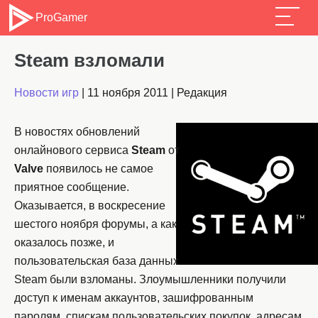
ProGamer
Steam взломали
Новости игр
|
11 ноября 2011
|
Редакция
В новостях обновлений
онлайнового сервиса
Steam
от
Valve
появилось не самое
приятное сообщение.
Оказывается, в воскресение
шестого ноября форумы, а как
оказалось позже, и
пользовательская база данных
Steam были взломаны. Злоумышленники получили
доступ к именам аккаунтов, зашифрованным
паролям, спискам пользовательских покупок, адресам