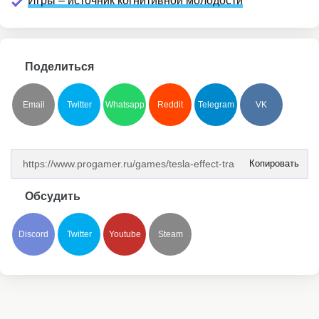
Игры – источник когнитивной молодости
Поделиться
Email
Twitter
Whatsapp
Reddit
Telegram
VK
Копировать
Обсудить
Discord
Twitter
Youtube
Steam