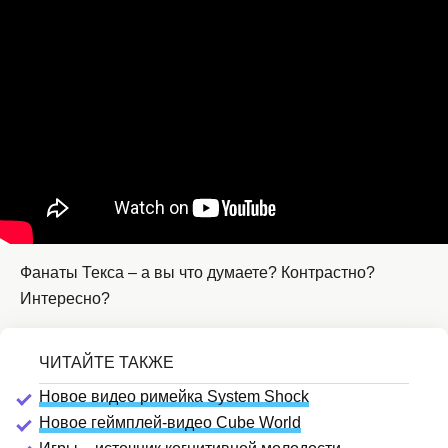
Фанаты Текса – а вы что думаете? Контрастно?
Интересно?
Новое видео римейка System Shock
Новое геймплей-видео Cube World