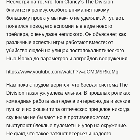
Несмотря на то, что Tom Clancy’s The Division
близится к релизу, особого внимания такому
большому проекту мы как-то не уделяли. А тут, вот,
появился повод его вспомнить в виде нового
трейлера, очень даже неплохого. Он объясняет, как
различные аспекты игры работают вместе: от
убийства людей на улицах постапокалиптического
Нью-Йорка до параметров и апгрейдов вооружения.
https://www.youtube.com/watch?v=qCMtM9RkoMg
Нам пока с трудом верится, что боевая система The
Division такая уж увлекательная. В прошлых роликах
командная работа выглядела интересно, да и всякие
пушки и их рюшки типа оптических прицелов никогда
скучными не бывают, но в противовес этому
выступают блеклые пулеметы и упор на окружение.
Не факт, что такое затянет всерьез и надолго.