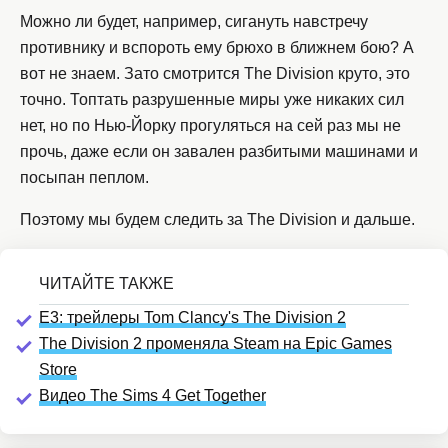
Можно ли будет, например, сигануть навстречу
противнику и вспороть ему брюхо в ближнем бою? А
вот не знаем. Зато смотрится The Division круто, это
точно. Топтать разрушенные миры уже никаких сил
нет, но по Нью-Йорку прогуляться на сей раз мы не
прочь, даже если он завален разбитыми машинами и
посыпан пеплом.
Поэтому мы будем следить за The Division и дальше.
E3: трейлеры Tom Clancy's The Division 2
The Division 2 променяла Steam на Epic Games
Store
Видео The Sims 4 Get Together