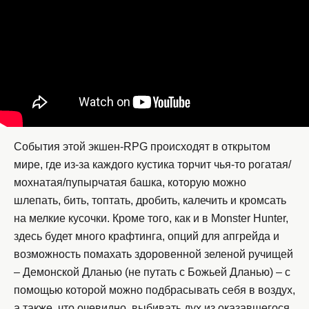
События этой экшен-RPG происходят в открытом
мире, где из-за каждого кустика торчит чья-то рогатая/
мохнатая/пупырчатая башка, которую можно
шлепать, бить, топтать, дробить, калечить и кромсать
на мелкие кусочки. Кроме того, как и в Monster Hunter,
здесь будет много крафтинга, опций для апгрейда и
возможность помахать здоровенной зеленой ручищей
– Демонской Дланью (не путать с Божьей Дланью) – с
помощью которой можно подбрасывать себя в воздух,
а также, что очевидно, выбивать дух из оказавшегося