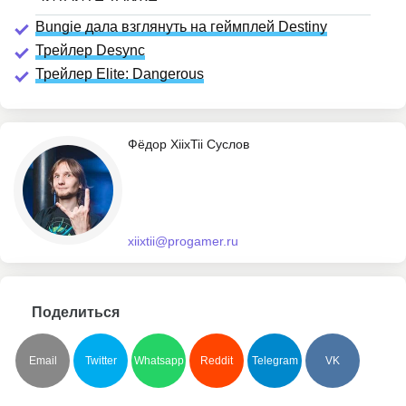
Bungie дала взглянуть на геймплей Destiny
Трейлер Desync
Трейлер Elite: Dangerous
Фёдор XiixTii Суслов
xiixtii@progamer.ru
Поделиться
Email
Twitter
Whatsapp
Reddit
Telegram
VK