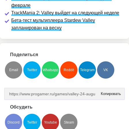
феврале
TrackMania 2: Valley выйдет на следующей неделе
Бета-тест мультиплеера Stardew Valley
запланирован на весну
Поделиться
Email
Twitter
Whatsapp
Reddit
Telegram
VK
Копировать
Обсудить
Discord
Twitter
Youtube
Steam