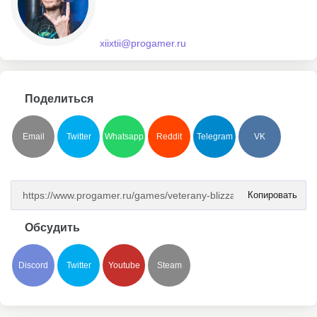
xiixtii@progamer.ru
Поделиться
Email
Twitter
Whatsapp
Reddit
Telegram
VK
Копировать
Обсудить
Discord
Twitter
Youtube
Steam