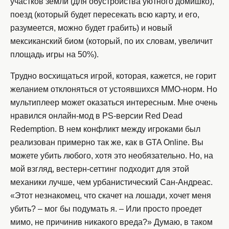
участков земли (для обустройства уютного домишко),
поезд (который будет пересекать всю карту, и его,
разумеется, можно будет грабить) и новый
мексиканский биом (который, по их словам, увеличит
площадь игры на 50%).
Трудно восхищаться игрой, которая, кажется, не горит
желанием отклоняться от устоявшихся MMO-норм. Но
мультиплеер может оказаться интересным. Мне очень
нравился онлайн-мод в PS-версии Red Dead
Redemption. В нем конфликт между игроками был
реализован примерно так же, как в GTA Online. Вы
можете убить любого, хотя это необязательно. Но, на
мой взгляд, вестерн-сеттинг подходит для этой
механики лучше, чем урбанистический Сан-Андреас.
«Этот незнакомец, что скачет на лошади, хочет меня
убить? – мог бы подумать я. – Или просто проедет
мимо, не причинив никакого вреда?» Думаю, в таком