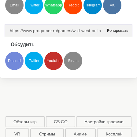
Email
Twitter
Whatsapp
Reddit
Telegram
VK
Копировать
Обсудить
Discord
Twitter
Youtube
Steam
Обзоры игр
CS:GO
Настройки графики
VR
Стримы
Аниме
Косплей