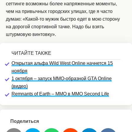
сеттинге возможны более напряженные моменты,
чем на привычных городских улицах, где я часто
думаю: «Какой-то мужик быстро едет в мою сторону
на дорогой спортивной тачке. Надо бы взять
штурмовую винтовку».
Открытая альфа Wild West Online начнется 15
ноября
1 октября – запуск MMO-образной GTA Online
(видео)
Remnants of Earth – MMO в MMO Second Life
Поделиться