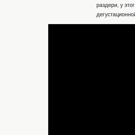
раздери, у это
дегустационной