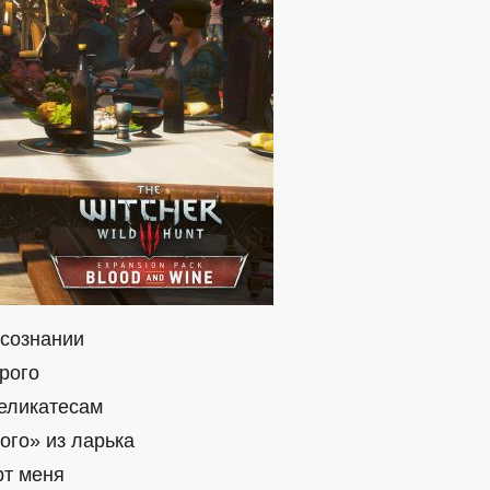
сознании
рого
деликатесам
ого» из ларька
рт меня