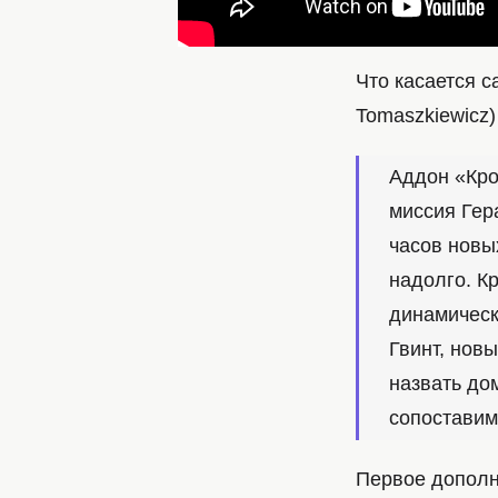
Что касается с
Tomaszkiewicz
Аддон «Кро
миссия Гер
часов новы
надолго. К
динамическ
Гвинт, нов
назвать до
сопоставим
Первое дополн