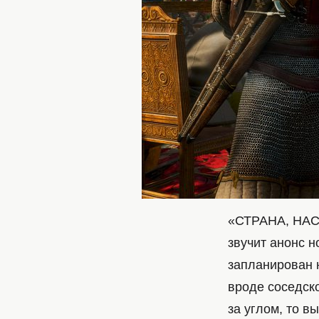
«СТРАНА, НАС
звучит анонс н
запланирован 
вроде соседск
за углом, то в