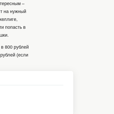
нтересным –
ют на нужный
Скеллиге,
и попасть в
шки.
 в 800 рублей
 рублей (если