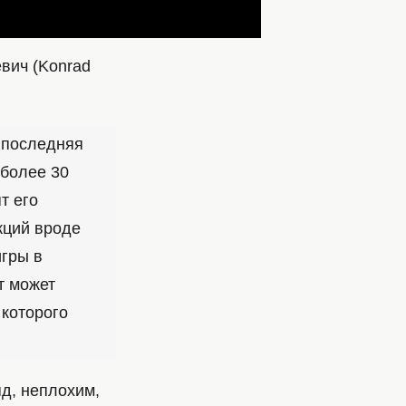
вич (Konrad
 последняя
 более 30
т его
кций вроде
игры в
т может
 которого
д, неплохим,