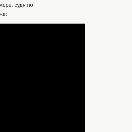
мере, судя по
же: