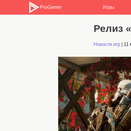
ProGamer
Игры
Релиз 
Новости игр
|
11 