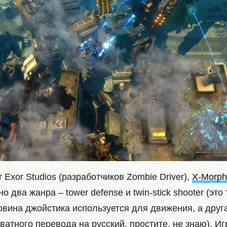
т Exor Studios (разработчиков Zombie Driver),
X-Morph
 два жанра – tower defense и twin-stick shooter (это
овина джойстика используется для движения, а друг
ватного перевода на русский, простите, не знаю). И