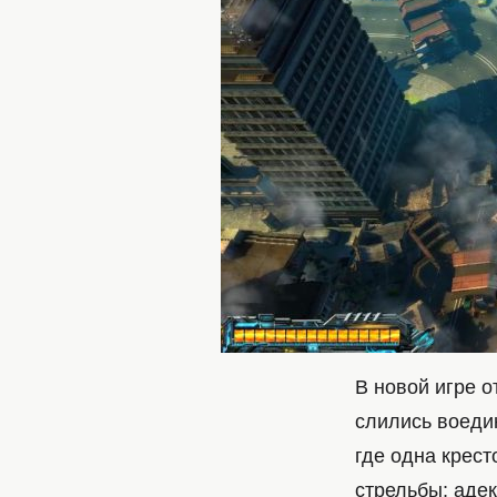
В новой игре о
слились воедино
где одна крест
стрельбы; адек