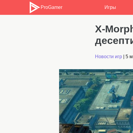
ProGamer
Игры
X-Morph
десепт
Новости игр
|
5 м