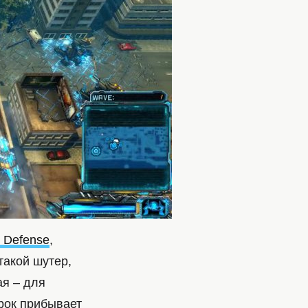
 Defense
,
 такой шутер,
ая – для
грок прибывает