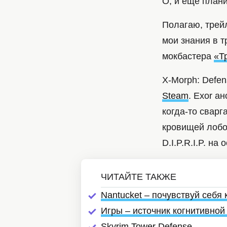
О, и еще план
Полагаю, трей
мои знания в 
мокбастера
«Т
X-Morph: Defen
Steam
. Exor а
когда-то сварг
кровищей лобо
D.I.P.R.I.P. на
Nantucket – почувствуй себя
Игры – источник когнитивной
Skyrim Tower Defense