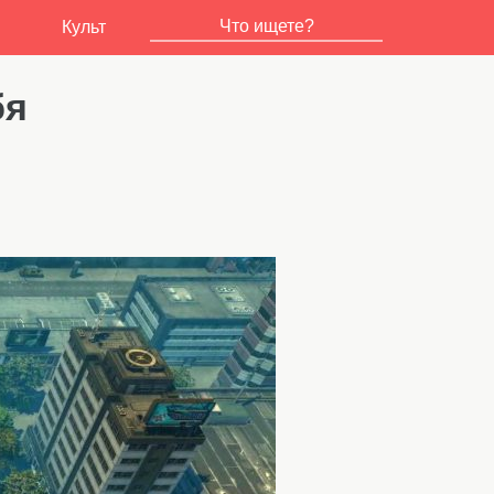
Культ
бя