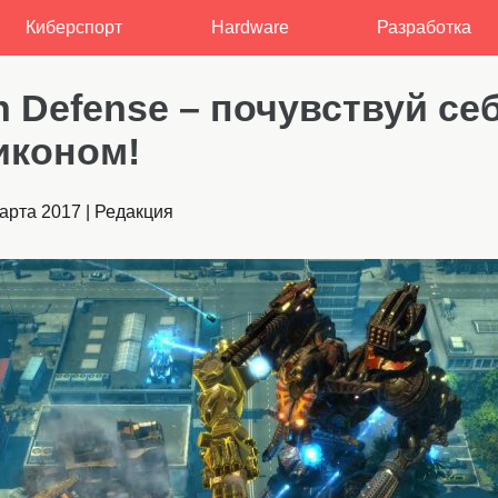
Киберспорт
Hardware
Разработка
 Defense – почувствуй се
иконом!
арта 2017
|
Редакция