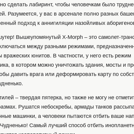
но сделать лабиринт, чтобы человечкам было трудне
й. Разумеется, у вас в арсенале полно разных башен
венный подход к аннигиляции назойливых аборигено
 шутер! Вышеупомянутый X-Morph – это самолет-тра
лючаться между разными режимами, предназначенн
 вражеских юнитов. В частности, у него есть режим
ка, в котором можно уничтожать здания, мосты и п
тобы давить врага или деформировать карту по собс
удненько.
илей – твердая пятерка, но также не могу не отмети
размах. Рушатся небоскребы, армады танков рассып
чные машинки, а человеки пытаются отбить ваше н
 Чудненько! Самый лучший способ отбить инопланет