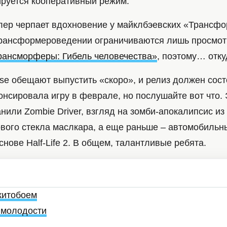
ируется кооперативный режим.
лер черпает вдохновение у майклбэевских «Трансфо
трансформероведении ограничиваются лишь просмо
рансморферы: Гибель человечества»
, поэтому… отку
se обещают выпустить «скоро», и релиз должен сост
нонсировала игру в феврале, но послушайте вот что.
анили Zombie Driver, взгляд на зомби-апокалипсис из
вого стекла маслкара, а еще раньше – автомобильн
 основе Half-Life 2. В общем, талантливые ребята.
 китобоем
 молодости