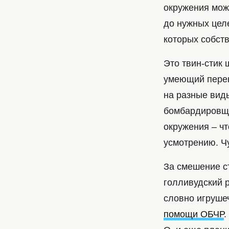
окружения мож
до нужных целе
которых собст
Это твин-стик
умеющий перек
на разные виды
бомбардировщи
окружения – ч
усмотрению. Ч
За смешение ст
голливудский 
словно игруше
помощи ОБЧР
.