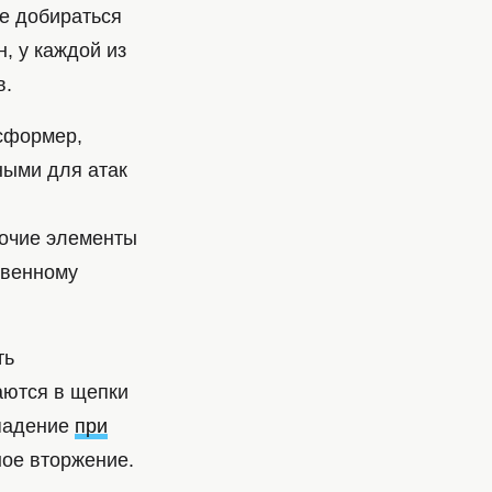
е добираться
, у каждой из
в.
нсформер,
ыми для атак
рочие элементы
твенному
ть
аются в щепки
ападение
при
ное вторжение.