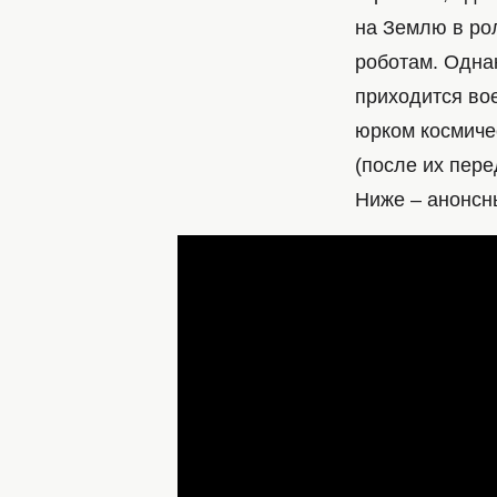
на Землю в ро
роботам. Однак
приходится во
юрком космиче
(после их пере
Ниже – анонсн