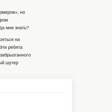
рмеров», но
тром
да мне знать?
ояться на
 Эти ребята
 забрызганного
ый шутер