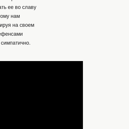
ть ее во славу
тому нам
вируя на своем
дефенсами
 симпатично.