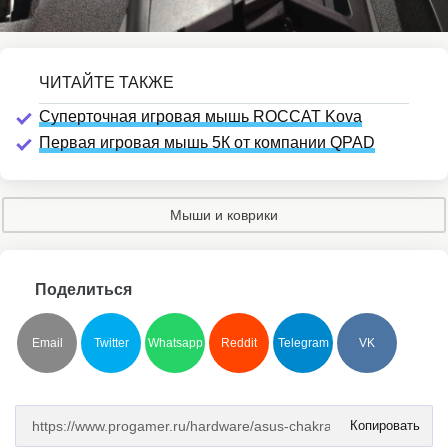
Суперточная игровая мышь ROCCAT Kova
Первая игровая мышь 5К от компании QPAD
Мыши и коврики
Поделиться
Email
Twitter
Whatsapp
Reddit
Telegram
VK
Копировать