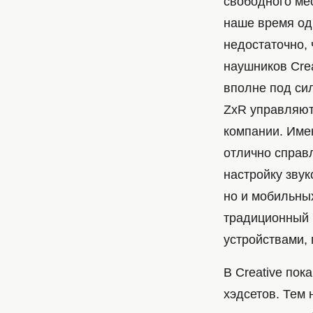
свободного мес
наше время од
недостаточно, 
наушников Crea
вполне под си
ZxR управляютс
компании. Имен
отлично справ
настройку зву
но и мобильны
традиционный (
устройствами,
В Creative пок
хэдсетов. Тем 