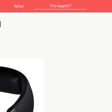
Культ
d