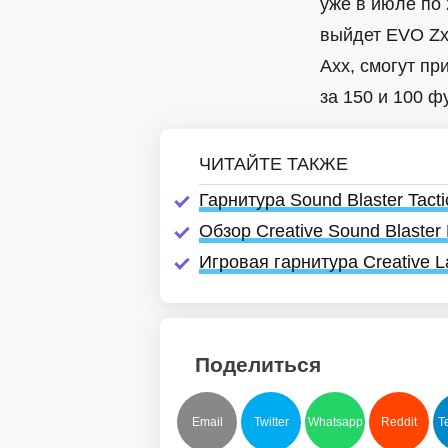
уже в июле по 
выйдет EVO ZxR
Axx, смогут пр
за 150 и 100 ф
Гарнитура Sound Blaster Tacti
Обзор Creative Sound Blaste
Игровая гарнитура Creative L
Поделиться
Email
Twitter
Whatsapp
Reddit
T