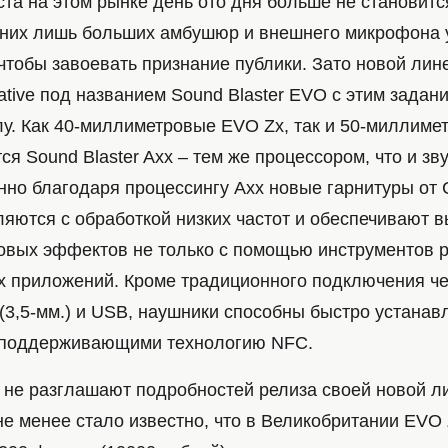
та на этом рынке день ото дня больше не становитс
них лишь больших амбушюр и внешнего микрофона 
чтобы завоевать признание публики. Зато новой лине
tive под названием Sound Blaster EVO с этим задан
лу. Как 40-миллиметровые EVO Zx, так и 50-миллим
я Sound Blaster Axx – тем же процессором, что и зв
но благодаря процессингу Axx новые гарнитуры от C
ляются с обработкой низких частот и обеспечивают 
ковых эффектов не только с помощью инструментов р
х приложений. Кроме традиционного подключения ч
3,5-мм.) и USB, наушники способны быстро устанавл
 поддерживающими технологию NFC.
а не разглашают подробностей релиза своей новой л
не менее стало известно, что в Великобритании EVO