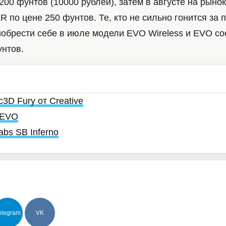
200 фунтов (10000 рублей), затем в августе на рыно
 по цене 250 фунтов. Те, кто не сильно гонится за 
иобрести себе в июле модели EVO Wireless и EVO со
унтов.
c3D Fury от Creative
r EVO
abs SB Inferno
elegram
VK