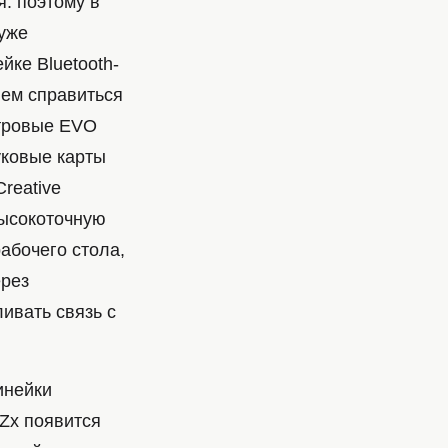
я: поэтому в
уже
йке Bluetooth-
ием справиться
етровые EVO
уковые карты
reative
высокоточную
абочего стола,
ерез
ивать связь с
инейки
 Zx появится