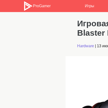
ProGamer
Игры
Игровая
Blaster
Hardware
|
13 ию