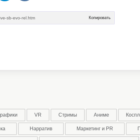
Копировать
графики
VR
Стримы
Аниме
Коспл
ыка
Нарратив
Маркетинг и PR