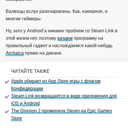
Валвоцы вслух разочарованы. Как, наверное, и
многие геймеры.
Ну, зато у Andriod’а никаких проблем со Steam Link в
этой жизни нет, поэтому
качаем
программу на
правильный гаджет и наслаждаемся какой-нибудь
Archaica
прямо на диване.
Apple убирает из App Store игры с флагом
Конфедерации
Steam Link возвращается в виде приложения для
iOS и Android
The Division 2 променяла Steam на Epic Games
Store