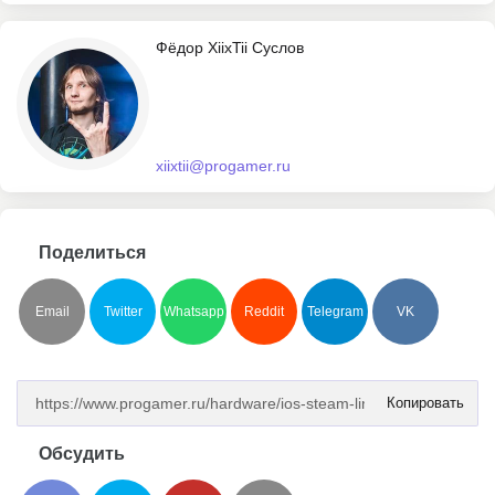
Фёдор XiixTii Суслов
xiixtii@progamer.ru
Поделиться
Email
Twitter
Whatsapp
Reddit
Telegram
VK
Копировать
Обсудить