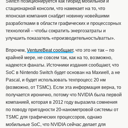
Switch позиционируется как гибрид мобильной и
стационарной консоли, что намекает на то, что
японская компания снабдит новинку новейшими
разработками в области графических и процессорных
технологий – чтобы сократить энергозатраты и
улучшить показатель «производительность/ватты».
Впрочем,
VentureBeat сообщает
, что это не так – по
крайней мере, не совсем так, как на то, возможно,
надеются фанаты. Источники издания сообщают, что
SoC в Nintendo Switch будет основан на Maxwell, а не
Pascal, и будет использовать техпроцесс 20 нм
(возможно, от TSMC). Если эта информация верна, то
получается иронично, потому что NVIDIA была первой
компанией, которая в 2012 году выразила сомнения
по поводу пригодности 20-нанометровой системы от
TSMC для графических процессоров, однако
мобильные SoC, что NVIDIA сейчас делает для