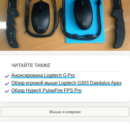
Анонсирована Logitech G Pro
Обзор игровой мыши Logitech G303 Daedalus Apex
Обзор HyperX PulseFire FPS Pro
Мыши и коврики