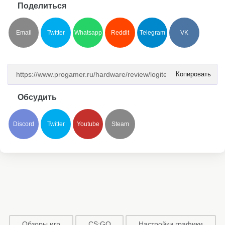
Поделиться
Email
Twitter
Whatsapp
Reddit
Telegram
VK
Копировать
Обсудить
Discord
Twitter
Youtube
Steam
Обзоры игр
CS:GO
Настройки графики