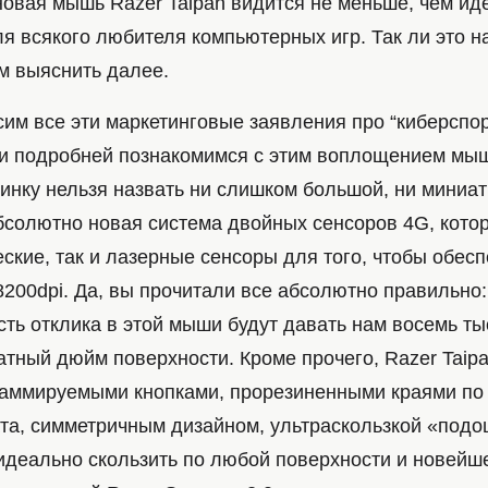
овая мышь Razer Taipan видится не меньше, чем и
я всякого любителя компьютерных игр. Так ли это н
м выяснить далее.
сим все эти маркетинговые заявления про “киберспо
 и подробней познакомимся с этим воплощением мы
винку нельзя назвать ни слишком большой, ни миниа
бсолютно новая система двойных сенсоров 4G, котор
еские, так и лазерные сенсоры для того, чтобы обес
8200dpi. Да, вы прочитали все абсолютно правильно
ть отклика в этой мыши будут давать нам восемь ты
атный дюйм поверхности. Кроме прочего, Razer Taip
аммируемыми кнопками, прорезиненными краями по
ата, симметричным дизайном, ультраскользкой «подо
деально скользить по любой поверхности и новейш