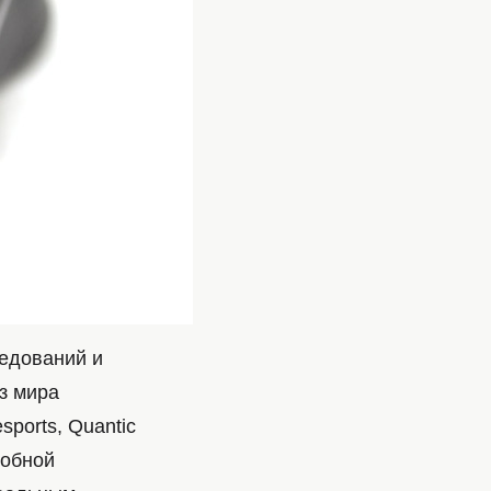
ледований и
з мира
sports, Quantic
добной