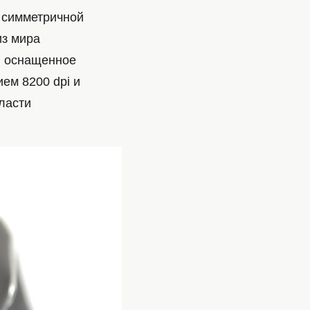
й симметричной
из мира
, оснащенное
ем 8200 dpi и
ласти