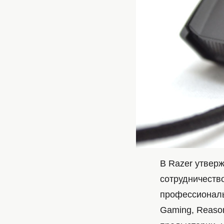
В Razer утвер
сотрудничеств
профессиональн
Gaming, Reaso