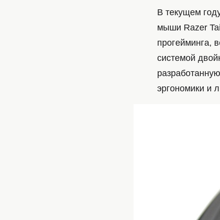
В текущем году
мыши Razer Ta
прогейминга, 
системой двойн
разработанную
эргономики и 