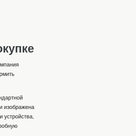
окупке
омпания
ормить
ндартной
ти изображена
и устройства,
дробную