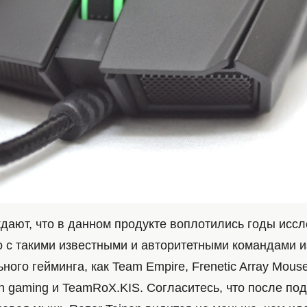
ждают, что в данном продукте воплотились годы исс
о с такими известными и авторитетными командами и
ого гейминга, как Team Empire, Frenetic Array Mouse
n gaming и TeamRoX.KIS. Согласитесь, что после по