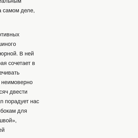
деальным
а самом деле,
ртивных
шиного
тюрной. В ней
ая сочетает в
печивать
: неимоверно
сяч двести
an порадует нас
 бокам для
швой»,
ей