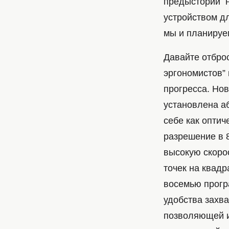
предыстории н
устройством дл
мы и планируе
Давайте отбро
эргономистов”
прогресса. Но
установлена а
себе как оптич
разрешение в 
высокую скорос
точек на квадр
восемью прогр
удобства захв
позволяющей и