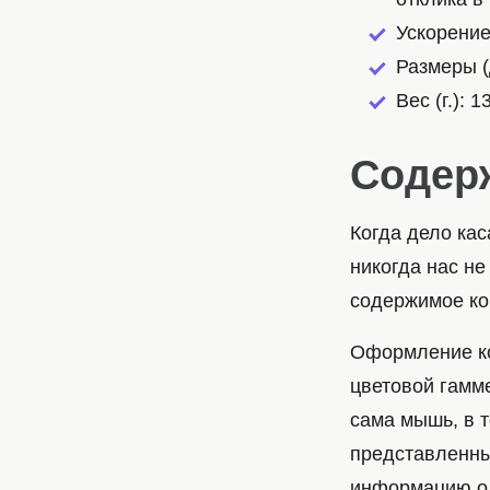
Ускорение
Размеры (
Вес (г.): 1
Содер
Когда дело кас
никогда нас не
содержимое ко
Оформление ко
цветовой гамме
сама мышь, в т
представленны
информацию о 