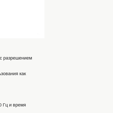
 с разрешением
зования как
0 Гц и время