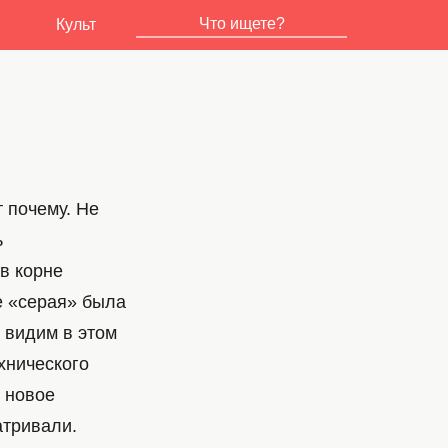
Культ
 почему. Не
ь
в корне
е «серая» была
 видим в этом
хнического
о новое
атривали.