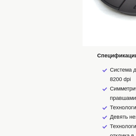
Спецификации
Система д
8200 dpi
Симметрич
правшами,
Технологи
Девять н
Технологи
отклика в