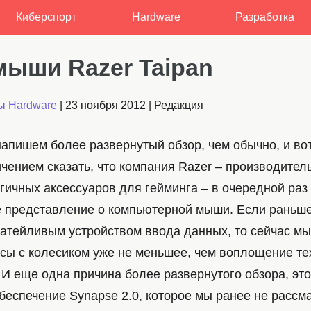
Киберспорт
Hardware
Разработка
мыши Razer Taipan
ы Hardware
|
23 ноября 2012
|
Редакция
напишем более развернутый обзор, чем обычно, и вот
чением сказать, что компания Razer – производител
ичных аксессуаров для гейминга – в очередной раз 
 представление о компьютерной мыши. Если раньш
затейливым устройством ввода данных, то сейчас мы
ссы с колесиком уже не меньшее, чем воплощение те
 И еще одна причина более развернутого обзора, эт
беспечение Synapse 2.0, которое мы ранее не рассм