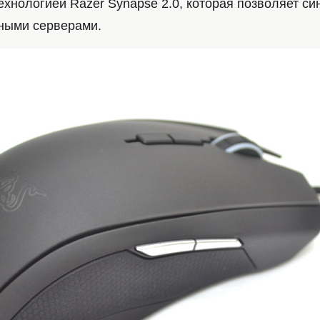
ехнологией Razer Synapse 2.0, которая позволяет с
ными серверами.