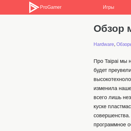
ProGamer
Игры
Обзор 
Hardware
,
Обзор
Про Taipai мы 
будет преувели
высокотехнолог
изменила наше
всего лишь не
куске пластма
совершенства.
программное о