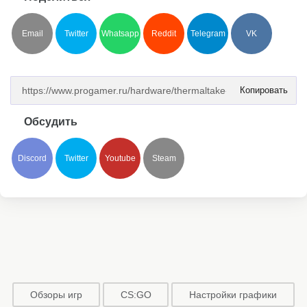
Email
Twitter
Whatsapp
Reddit
Telegram
VK
Копировать
Обсудить
Discord
Twitter
Youtube
Steam
Обзоры игр
CS:GO
Настройки графики