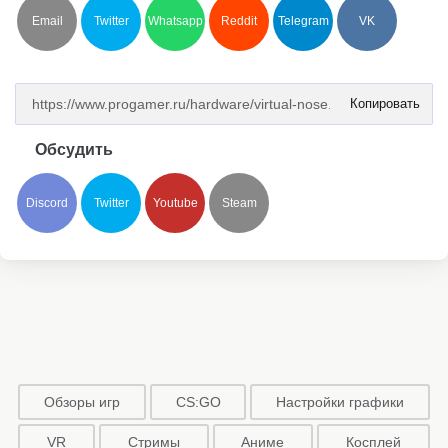
Email
Twitter
Whatsapp
Reddit
Telegram
VK
Копировать
Обсудить
Discord
Twitter
Youtube
Steam
Обзоры игр
CS:GO
Настройки графики
VR
Стримы
Аниме
Косплей