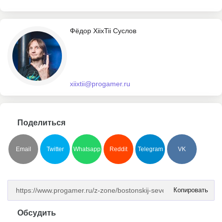
Фёдор XiixTii Суслов
xiixtii@progamer.ru
Поделиться
Email
Twitter
Whatsapp
Reddit
Telegram
VK
Копировать
Обсудить