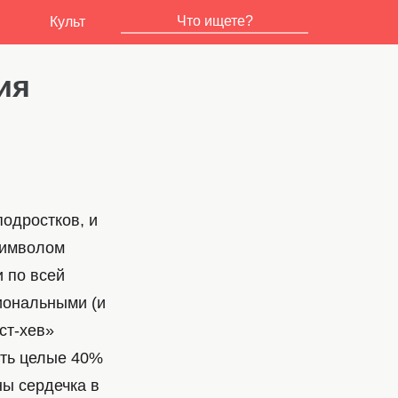
Культ
ия
одростков, и
символом
 по всей
иональными (и
ст-хев»
ить целые 40%
ны сердечка в