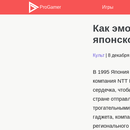
ProGamer
Игры
Как эм
японск
Культ
|
8 декабря
В 1995 Япония
компания NTT 
сердечка, что
стране отправ
трогательными
гаджета, комп
регионального