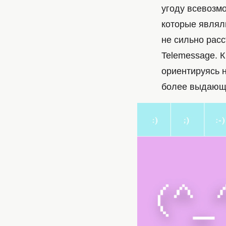
угоду всевозм
которые являл
не сильно рас
Telemessage. 
ориентируясь н
более выдающе