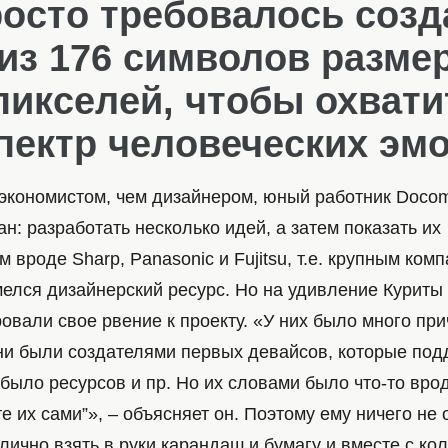
осто требовалось созд
из 176 символов разме
пикселей, чтобы охвати
пектр человеческих эм
 экономистом, чем дизайнером, юный работник Doco
: разработать несколько идей, а затем показать их
 вроде Sharp, Panasonic и Fujitsu, т.е. крупным комп
елся дизайнерский ресурс. Но на удивление Куриты 
вали свое рвение к проекту. «У них было много при
они были создателями первых девайсов, которые под
 было ресурсов и пр. Но их словами было что-то врод
е их сами”», – объясняет он. Поэтому ему ничего не 
лично взять в руки карандаш и бумагу и вместе с ко