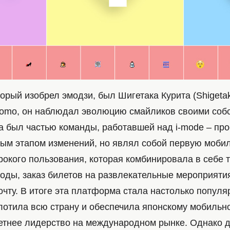
орый изобрел эмодзи, был Шигетака Курита (Shigetaka
omo, он наблюдал эволюцию смайликов своими соб
а был частью команды, работавшей над i-mode – про
ым этапом изменений, но являл собой первую моби
окого пользования, которая комбинировала в себе т
годы, заказ билетов на развлекательные мероприятия
чту. В итоге эта платформа стала настолько популяр
лотила всю страну и обеспечила японскому мобильн
етнее лидерство на международном рынке. Однако 