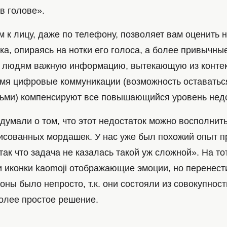
 в голове».
 к лицу, даже по телефону, позволяет вам оценить 
ка, опираясь на нотки его голоса, а более привычны
 людям важную информацию, вытекающую из контек
мя цифровые коммуникации (возможность оставатьс
дьми) компенсируют все повышающийся уровень нед
думали о том, что этот недостаток можно восполнит
исованных мордашек. У нас уже был похожий опыт п
 так что задача не казалась такой уж сложной». На то
и иконки kaomoji отображающие эмоции, но перенест
ны было непросто, т.к. они состояли из совокупнос
более простое решение.