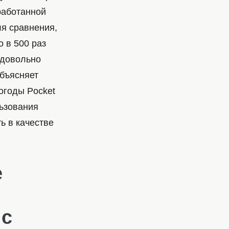
работанной
ля сравнения,
о в 500 раз
 довольно
объясняет
огоды Pocket
льзования
ь в качестве
е
 с