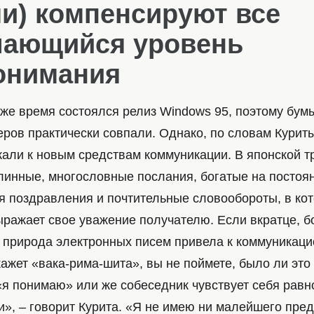
и) компенсируют все
ающийся уровень
онимания
 же время состоялся релиз Windows 95, поэтому бум
еров практически совпали. Однако, по словам Курит
кали к новым средствам коммуникации. В японской т
длинные, многословные послания, богатые на постоя
 поздравления и почтительные словообороты, в ко
ыражает свое уважение получателю. Если вкратце, б
 природа электронных писем привела к коммуникаци
кажет «вака-рима-шита», вы не поймете, было ли это 
я понимаю» или же собеседник чувствует себя равн
и», – говорит Курита. «Я не имею ни малейшего пре