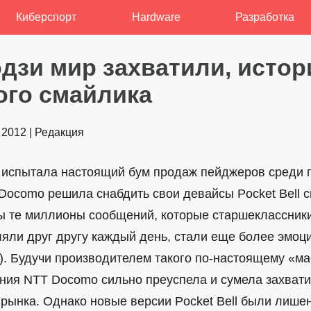
Киберспорт
Hardware
Разработка
одзи мир захватили, истор
ого смайлика
 2012
|
Редакция
 испытала настоящий бум продаж пейджеров среди п
Docomo решила снабдить свои девайсы Pocket Bell 
бы те миллионы сообщений, которые старшеклассники
ляли друг другу каждый день, стали еще более эмоц
). Будучи производителем такого по-настоящему «ма
ания NTT Docomo сильно преуспела и сумела захват
 рынка. Однако новые версии Pocket Bell были лише