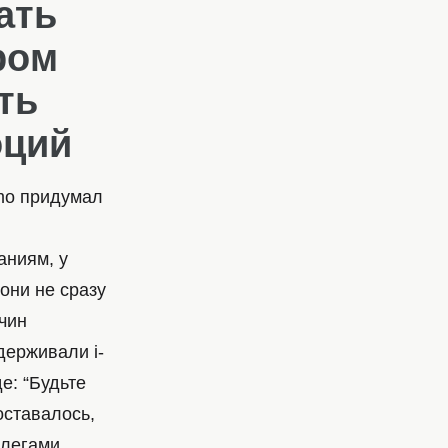
ать
ром
ть
оций
mo придумал
аниям, у
они не сразу
чин
держивали i-
е: “Будьте
оставалось,
ллегами