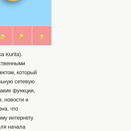
 Kurita).
ственными
ектом, который
льную сетевую
акие функции,
, новости и
на, что
ому интернету
для начала