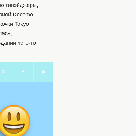
но тинэйджеры,
орией Docomo,
кочки Tokyo
лась,
здании чего-то