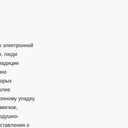
ы электронной
ы, люди
радиции
нно
торых
олее
онному упадку.
мягкое,
одушно-
дставления о