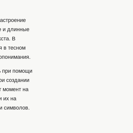
настроение
е и длинные
ста. В
я в тесном
опонимания.
ь при помощи
ри создании
т момент на
и их на
ти символов.