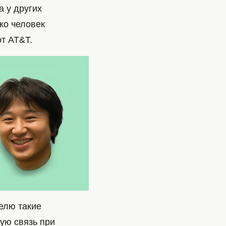
а у других
ко человек
от AT&T.
елю такие
вую связь при