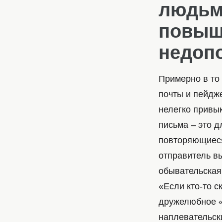
людьм
повыш
недоп
Примерно в то
почты и пейдж
нелегко привы
письма – это 
повторяющиеся
отправитель в
обывательская
«Если кто-то с
дружелюбное «
наплевательск