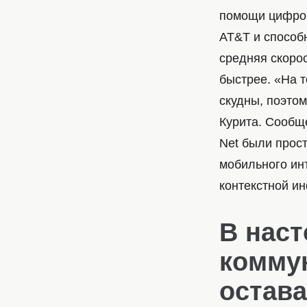
помощи цифров
AT&T и способн
средняя скорос
быстрее. «На 
скудны, поэтом
Курита. Сообщ
Net были прост
мобильного ин
контекстной и
В нас
комму
остава