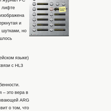
ий журнал PC
в лифте
 изображена
еркнутая и
и шутками, но
ишлось
рейском языке)
связи с HL3
бенности.
я – это вера в
атывающей ARG
вит о том, что