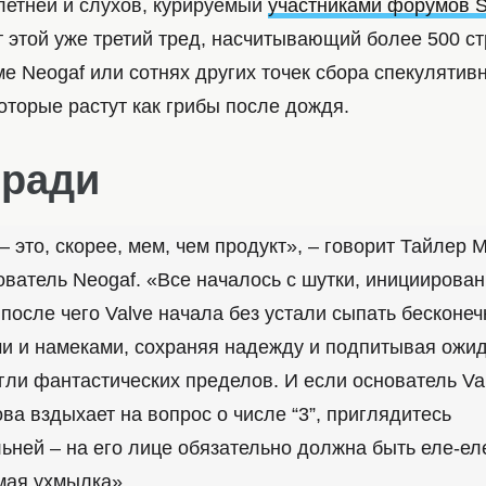
плетней и слухов, курируемый
участниками форумов 
 этой уже третий тред, насчитывающий более 500 ст
е Neogaf или сотнях других точек сбора спекулятив
оторые растут как грибы после дождя.
 ради
3 – это, скорее, мем, чем продукт», – говорит Тайлер М
нователь Neogaf. «Все началось с шутки, инициирова
 после чего Valve начала без устали сыпать бесконе
и и намеками, сохраняя надежду и подпитывая ожид
игли фантастических пределов. И если основатель Va
ва вздыхает на вопрос о числе “3”, приглядитесь
ьней – на его лице обязательно должна быть еле-ел
мая ухмылка».