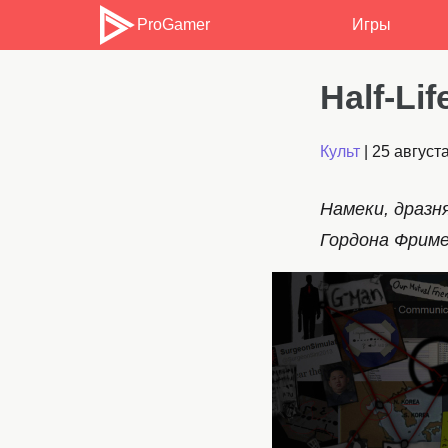
ProGamer
Игры
Half-Li
Культ
|
25 август
Намеки, драз
Гордона Фриме