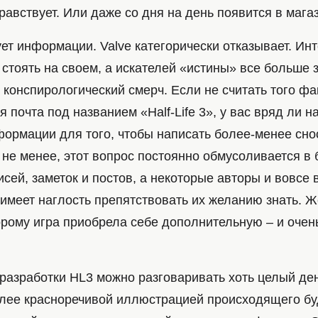
равствует. Или даже со дня на день появится в мага
ет информации. Valve категорически отказывает. Инт
стоять на своем, а искателей «истины» все больше з
конспирологический смерч. Если не считать того факт
я почта под названием «Half-Life 3», у вас вряд ли н
формации для того, чтобы написать более-менее сно
м не менее, этот вопрос постоянно обмусоливается в
сей, заметок и постов, а некоторые авторы и вовсе
e имеет наглость препятствовать их желанию знать. 
орому игра приобрела себе дополнительную – и очен
разработки HL3 можно разговаривать хоть целый ден
олее красноречивой иллюстрацией происходящего б