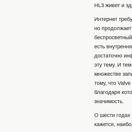
HL3 живет и зд
Интернет требу
но продолжает 
беспросветный 
есть внутрення
достаточно ин
эту тему. И те
множестве запи
тому, что Valv
благодаря кот
значимость.
О шести годах 
кажется, наиб