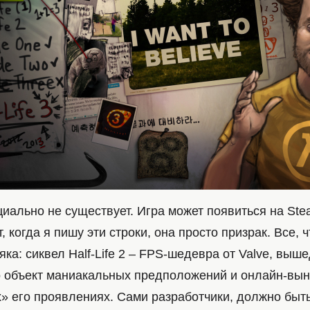
ициально не существует. Игра может появиться на Ste
т, когда я пишу эти строки, она просто призрак. Все, 
яка: сиквел Half-Life 2 – FPS-шедевра от Valve, выш
то объект маниакальных предположений и онлайн-вы
» его проявлениях. Сами разработчики, должно быть