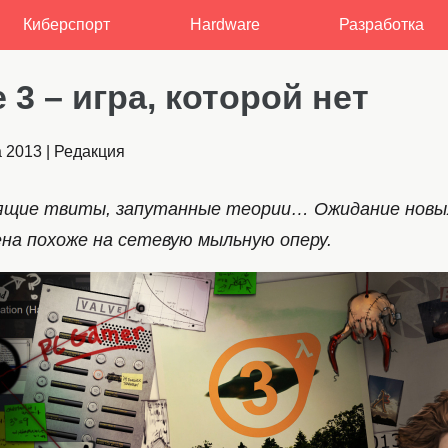
Киберспорт
Hardware
Разработка
fe 3 – игра, которой нет
а 2013
|
Редакция
нящие твиты, запутанные теории… Ожидание новы
на похоже на сетевую мыльную оперу.