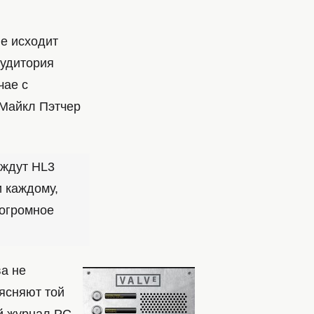
е исходит
аудитория
чае с
 Майкл Пэтчер
 ждут HL3
и каждому,
 огромное
а не
ъясняют той