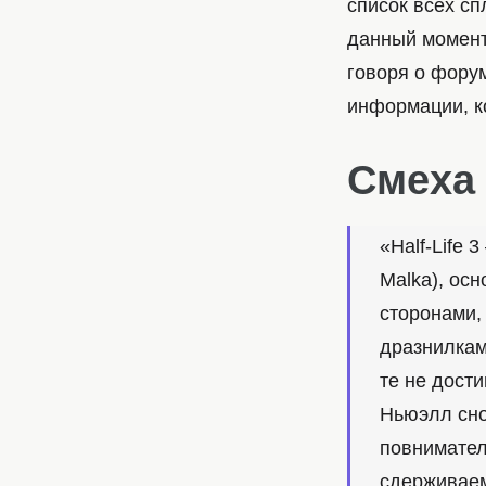
список всех с
данный момент
говоря о форум
информации, к
Смеха
«Half-Life 
Malka), ос
сторонами,
дразнилкам
те не дост
Ньюэлл сно
повнимател
сдерживае