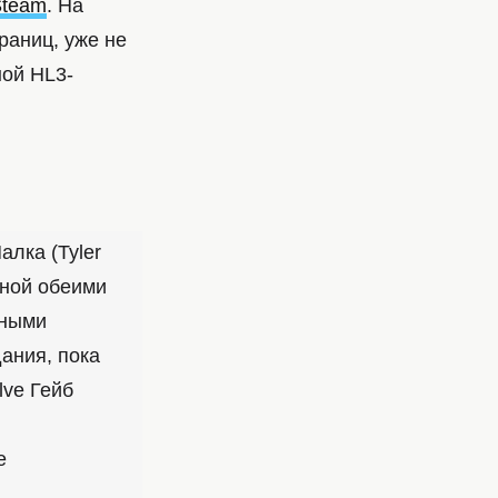
Steam
. На
раниц, уже не
ной HL3-
алка (Tyler
нной обеими
чными
ания, пока
lve Гейб
е