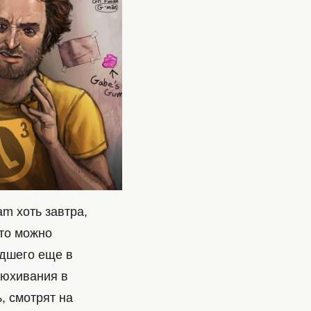
am хоть завтра,
что можно
едшего еще в
нюхивания в
, смотрят на