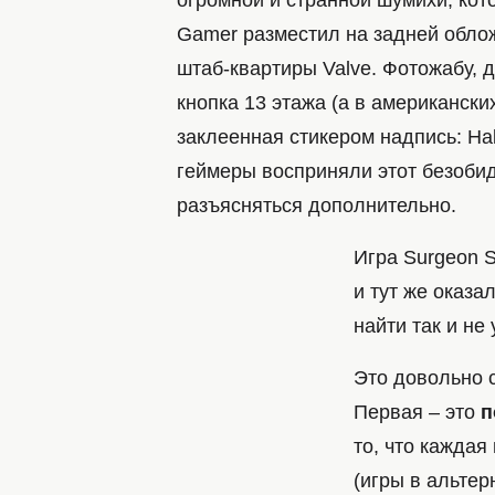
огромной и странной шумихи, кот
Gamer разместил на задней обло
штаб-квартиры Valve. Фотожабу, 
кнопка 13 этажа (а в американских
заклеенная стикером надпись: Half
геймеры восприняли этот безоби
разъясняться дополнительно.
Игра Surgeon S
и тут же оказа
найти так и не
Это довольно 
Первая – это
п
то, что кажда
(игры в альтер