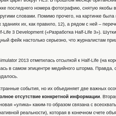
орая царит вокруг HL3. В прошлом месяце британск
жке последнего номера фотографию, снятую якобы 
другими словами. Помимо прочего, на картинке была
 зданиях их, как правило, 12), а рядом с ней – переч
-Life 3 Development («Разработка Half-Life 3»). Шутк
дный фейк настолько серьезно, что журналистам пр
imulator 2013 отметилась отсылкой к Half-Life (на ко
лась в самом эпицентре медийного шторма. Правда, 
 удалось.
странные события, но их объединяет две важных осо
олное отсутствие конкретной информации
. Втора
я новая «улика» каким-то образом связана с всеохв
нативной реальности), которая в конечном счете объя