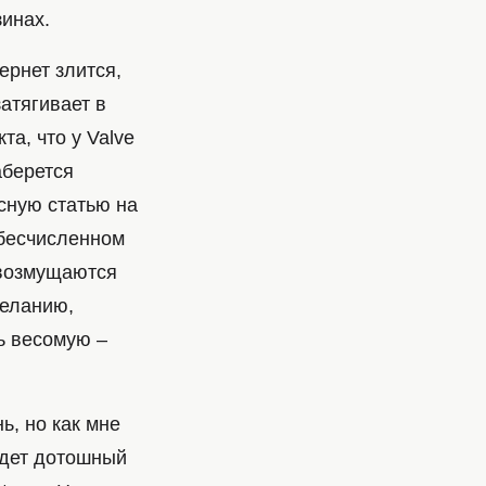
зинах.
ернет злится,
атягивает в
а, что у Valve
аберется
сную статью на
 бесчисленном
 возмущаются
Желанию,
ь весомую –
ь, но как мне
удет дотошный