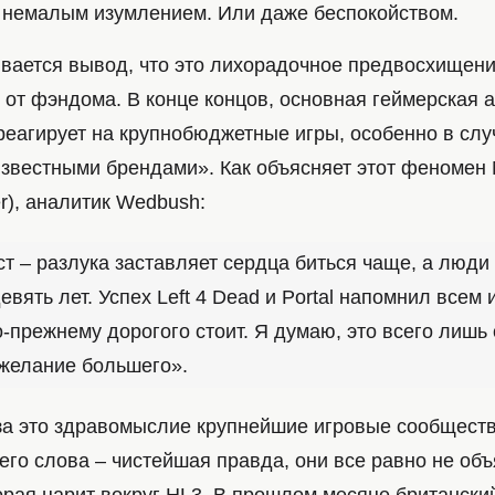
с немалым изумлением. Или даже беспокойством.
вается вывод, что это лихорадочное предвосхищени
 от фэндома. В конце концов, основная геймерская 
реагирует на крупнобюджетные игры, особенно в слу
известными брендами». Как объясняет этот феномен
er), аналитик Wedbush:
ст – разлука заставляет сердца биться чаще, а люди
евять лет. Успех Left 4 Dead и Portal напомнил всем 
о-прежнему дорогого стоит. Я думаю, это всего лишь
желание большего».
за это здравомыслие крупнейшие игровые сообществ
его слова – чистейшая правда, они все равно не об