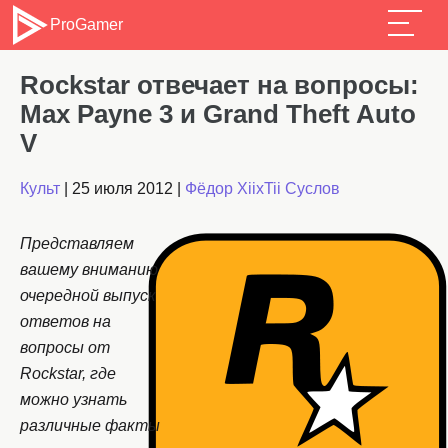
ProGamer
Rockstar отвечает на вопросы:
Max Payne 3 и Grand Theft Auto
V
Культ
|
25 июля 2012
|
Фёдор XiixTii Суслов
Представляем
вашему вниманию
очередной выпуск
ответов на
вопросы от
Rockstar, где
можно узнать
различные факты