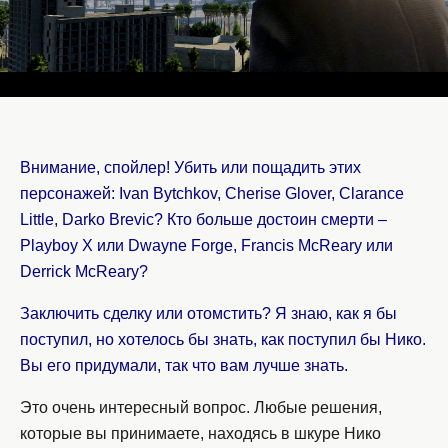
Внимание, спойлер! Убить или пощадить этих
персонажей: Ivan Bytchkov, Cherise Glover, Clarance
Little, Darko Brevic? Кто больше достоин смерти –
Playboy X или Dwayne Forge, Francis McReary или
Derrick McReary?
Заключить сделку или отомстить? Я знаю, как я бы
поступил, но хотелось бы знать, как поступил бы Нико.
Вы его придумали, так что вам лучше знать.
Это очень интересный вопрос. Любые решения,
которые вы принимаете, находясь в шкуре Нико