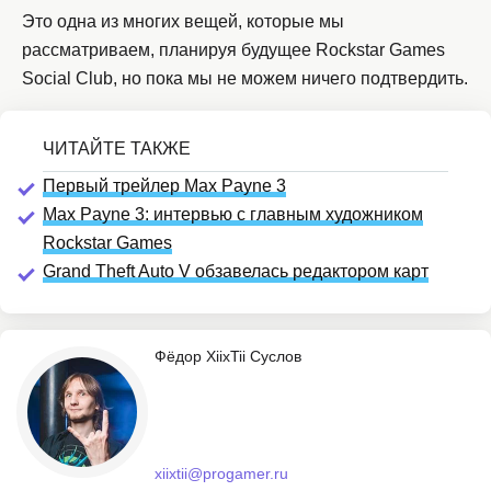
Это одна из многих вещей, которые мы
рассматриваем, планируя будущее Rockstar Games
Social Club, но пока мы не можем ничего подтвердить.
Первый трейлер Max Payne 3
Max Payne 3: интервью с главным художником
Rockstar Games
Grand Theft Auto V обзавелась редактором карт
Фёдор XiixTii Суслов
xiixtii@progamer.ru