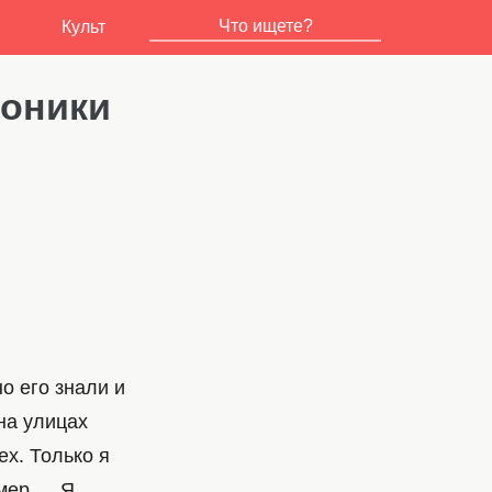
Культ
роники
но его знали и
на улицах
ех. Только я
омер…. Я