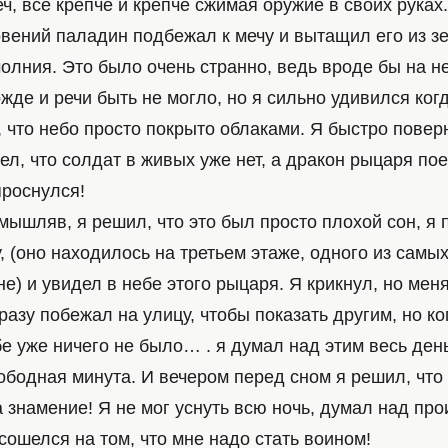
ч, всё крепче и крепче сжимая оружие в своих руках
вений паладин подбежал к мечу и вытащил его из зе
олния. Это было очень странно, ведь вроде бы на н
ожде и речи быть не могло, но я сильно удивился ког
, что небо просто покрыто облаками. Я быстро повер
ел, что солдат в живых уже нет, а дракон рыцаря пое
роснулся!
ышляв, я решил, что это был просто плохой сон, я 
, (оно находилось на третьем этаже, одного из самы
е) и увидел в небе этого рыцаря. Я крикнул, но меня
разу побежал на улицу, чтобы показать другим, но ко
бе уже ничего не было… . я думал над этим весь ден
ободная минута. И вечером перед сном я решил, что
а знамение! Я не мог уснуть всю ночь, думал над п
 сошелся на том, что мне надо стать воином!