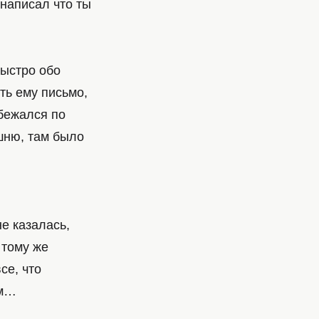
написал что ты
быстро обо
ть ему письмо,
обежался по
шню, там было
не казалась,
 тому же
се, что
ем…