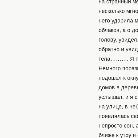
на странный ме
несколько мгно
него ударила м
облаков, а о д
голову, увидел
обратно и увид
тела………. Я п
Немного поразм
подошел к окну
домов в деревн
услышал, и я с
на улице, в не
появлялась св
непросто сон, 
ближе к утру я