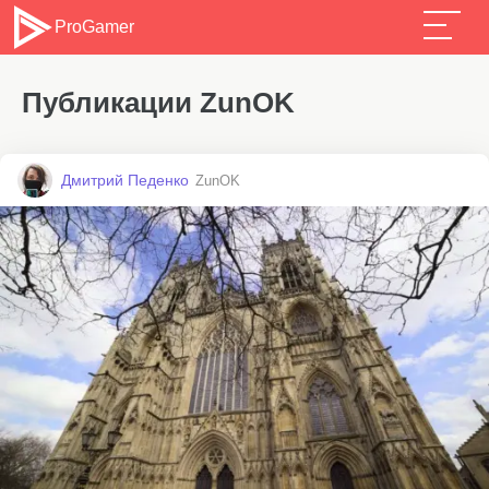
ProGamer
Публикации ZunOK
Дмитрий Педенко
ZunOK