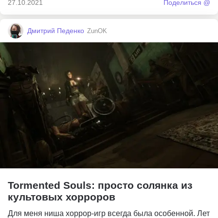
27.10.2021
Поделиться @
Дмитрий Педенко
ZunOK
Tormented Souls: просто солянка из
культовых хорроров
Для меня ниша хоррор-игр всегда была особенной. Лет