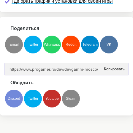
Где брать трафик и установки для своей игры
Поделиться
Email
Twitter
Whatsapp
Reddit
Telegram
VK
Копировать
Обсудить
Discord
Twitter
Youtube
Steam