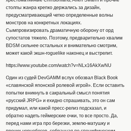
столпы жанра крепко держались за дизайн,
предусматривающий четко определенные волны
монстров на конкретных локациях.
Сымпровизировать драматичную оборону от орд
супостатов тяжело. Поэтому, предварительно хвалим
BDSM сильнее остальных и внимательно смотрим,
может какой экшн-roguelike наконец и выстрелит.
https://www.youtube.com/watch?v=NLx16AkXwNU
Один из судей DevGAMM вслух обозвал Black Book
«славянской японской ролевой игрой». Если оставить
попытки вникнуть в сакральный смысл понятия
«русский JRPG» и ехидно спрашивать, это он сам
придумал, или какой пресс-релиз подсказал, и
обратно надеть геймерские очки, то все просто. Да,
перед нами игра про березки, землю-матушку и
прочих чернобогов, собранная по специфическим