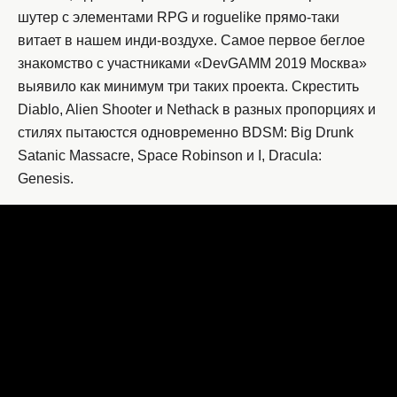
шутер с элементами RPG и roguelike прямо-таки
витает в нашем инди-воздухе. Самое первое беглое
знакомство с участниками «DevGAMM 2019 Москва»
выявило как минимум три таких проекта. Скрестить
Diablo, Alien Shooter и Nethack в разных пропорциях и
стилях пытаюстся одновременно BDSM: Big Drunk
Satanic Massacre, Space Robinson и I, Dracula:
Genesis.