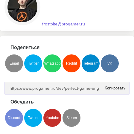
frostbite@progamer.ru
Поделиться
Email
Twitter
Whatsapp
Reddit
Telegram
VK
Копировать
Обсудить
Discord
Twitter
Youtube
Steam