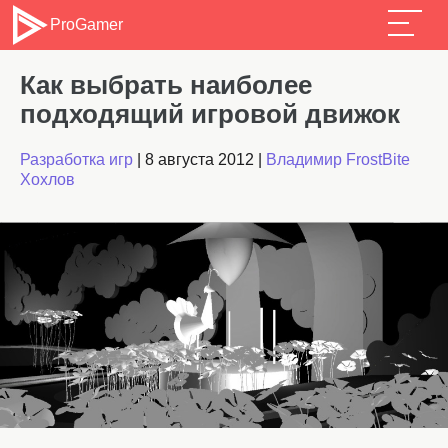
ProGamer
Как выбрать наиболее
подходящий игровой движок
Разработка игр
|
8 августа 2012
|
Владимир FrostBite
Хохлов