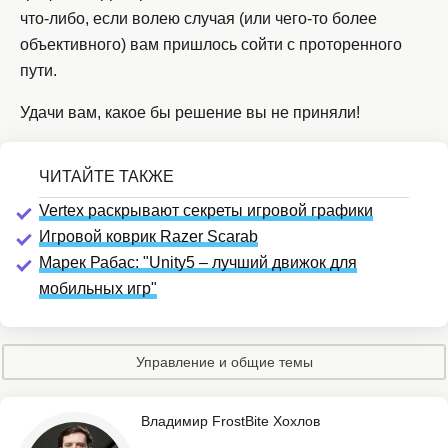
что-либо, если волею случая (или чего-то более
объективного) вам пришлось сойти с проторенного
пути.
Удачи вам, какое бы решение вы не приняли!
Vertex раскрывают секреты игровой графики
Игровой коврик Razer Scarab
Марек Рабас: "Unity5 – лучший движок для
мобильных игр"
Управление и общие темы
Владимир FrostBite Хохлов